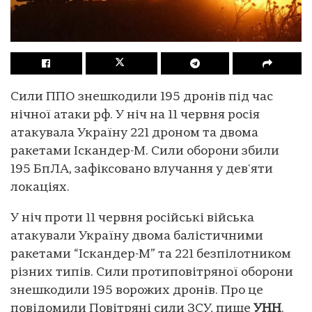
Сили ППО знешкодили 195 дронів під час
нічної атаки рф. У ніч на 11 червня росія
атакувала Україну 221 дроном та двома
ракетами Іскандер-М. Сили оборони збили
195 БпЛА, зафіксовано влучання у дев'яти
локаціях.
У ніч проти 11 червня російські війська
атакували Україну двома балістичними
ракетами “Іскандер-М” та 221 безпілотником
різних типів. Сили протиповітряної оборони
знешкодили 195 ворожих дронів. Про це
повідомили Повітряні сили ЗСУ, пише
УНН
.