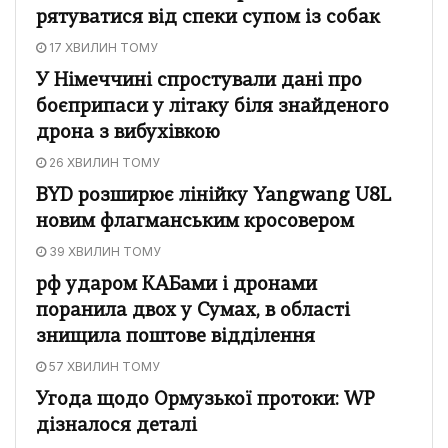
рятуватися від спеки супом із собак
17 ХВИЛИН ТОМУ
У Німеччині спростували дані про
боєприпаси у літаку біля знайденого
дрона з вибухівкою
26 ХВИЛИН ТОМУ
BYD розширює лінійку Yangwang U8L
новим флагманським кросовером
39 ХВИЛИН ТОМУ
рф ударом КАБами і дронами
поранила двох у Сумах, в області
знищила поштове відділення
57 ХВИЛИН ТОМУ
Угода щодо Ормузької протоки: WP
дізналося деталі