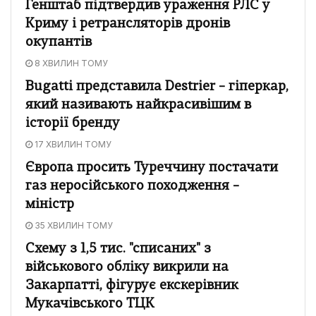
Генштаб підтвердив ураження РЛС у
Криму і ретрансляторів дронів
окупантів
8 ХВИЛИН ТОМУ
Bugatti представила Destrier – гіперкар,
який називають найкрасивішим в
історії бренду
17 ХВИЛИН ТОМУ
Європа просить Туреччину постачати
газ неросійського походження –
міністр
35 ХВИЛИН ТОМУ
Схему з 1,5 тис. "списаних" з
військового обліку викрили на
Закарпатті, фігурує екскерівник
Мукачівського ТЦК