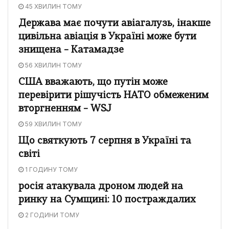
45 ХВИЛИН ТОМУ
Держава має почути авіагалузь, інакше
цивільна авіація в Україні може бути
знищена – Катамадзе
56 ХВИЛИН ТОМУ
США вважають, що путін може
перевірити рішучість НАТО обмеженим
вторгненням – WSJ
59 ХВИЛИН ТОМУ
Що святкують 7 серпня в Україні та
світі
1 ГОДИНУ ТОМУ
росія атакувала дроном людей на
ринку на Сумщині: 10 постраждалих
2 ГОДИНИ ТОМУ