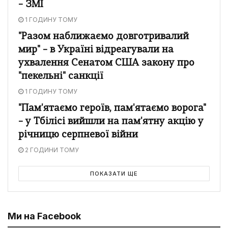
– ЗМІ
1 ГОДИНУ ТОМУ
"Разом наближаємо довготривалий
мир" – в Україні відреагували на
ухвалення Сенатом США закону про
"пекельні" санкції
1 ГОДИНУ ТОМУ
"Пам'ятаємо героїв, пам'ятаємо ворога"
– у Тбілісі вийшли на пам'ятну акцію у
річницю серпневої війни
2 ГОДИНИ ТОМУ
ПОКАЗАТИ ЩЕ
Ми на Facebook