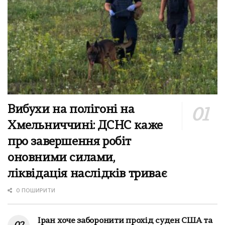
Вибухи на полігоні на
Хмельниччині: ДСНС каже
про завершення робіт
оновними силами,
ліквідація наслідків триває
0 ПОШИРИТИ
Іран хоче заборонити прохід суден США та