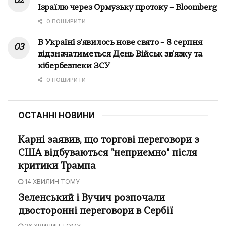
Ізраїлю через Ормузьку протоку – Bloomberg
0 ПОШИРИТИ
В Україні з'явилось нове свято – 8 серпня
відзначатиметься День Військ зв'язку та
кібербезпеки ЗСУ
0 ПОШИРИТИ
ОСТАННІ НОВИНИ
Карні заявив, що торгові переговори з
США відбуваються "неприємно" після
критики Трампа
14 ХВИЛИН ТОМУ
Зеленський і Вучич розпочали
двосторонні переговори в Сербії