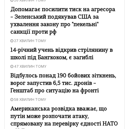
26 ХВИЛИН ТОМУ
Допомагає посилити тиск на агресора
– Зеленський подякував США за
ухвалення закону про "пекельні"
санкції проти рф
27 ХВИЛИН ТОМУ
14-річний учень відкрив стрілянину в
школі під Бангкоком, є загиблі
47 ХВИЛИН ТОМУ
Відбулось понад 190 бойових зіткнень,
ворог запустив 6,5 тис. дронів –
Генштаб про ситуацію на фронті
58 ХВИЛИН ТОМУ
Американська розвідка вважає, що
путін може розпочати атаку,
спрямовану на перевірку єдності НАТО