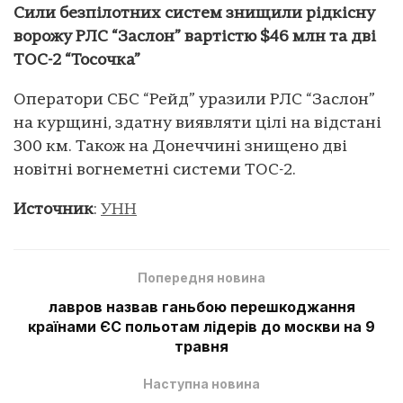
Сили безпілотних систем знищили рідкісну
ворожу РЛС “Заслон” вартістю $46 млн та дві
ТОС-2 “Тосочка”
Оператори СБС “Рейд” уразили РЛС “Заслон”
на курщині, здатну виявляти цілі на відстані
300 км. Також на Донеччині знищено дві
новітні вогнеметні системи ТОС-2.
Источник
:
УНН
Попередня новина
лавров назвав ганьбою перешкоджання
країнами ЄС польотам лідерів до москви на 9
травня
Наступна новина