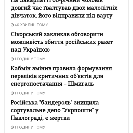
На Закарпатті 66-річний чоловік
довгий час ґвалтував двох малолітніх
дівчаток, його відправили під варту
40 ХВИЛИН ТОМУ
Сікорський закликав обговорити
можливість збиття російських ракет
над Україною
1 ГОДИНУ ТОМУ
Кабмін змінив правила формування
переліків критичних об'єктів для
енергопостачання – Шмигаль
1 ГОДИНУ ТОМУ
Російська "бандероль" знищила
сортувальне депо "Укрпошти" у
Павлограді, є жертви
1 ГОДИНУ ТОМУ