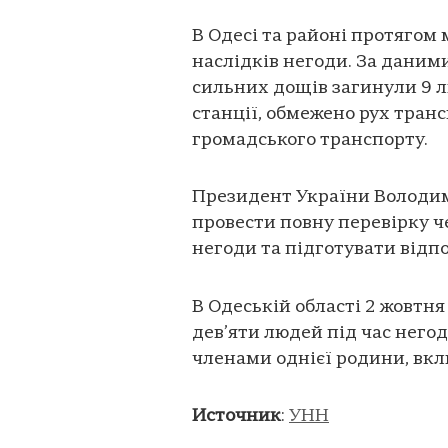
В Одесі та районі протягом 
наслідків негоди. За даним
сильних дощів загинули 9 л
станції, обмежено рух тран
громадського транспорту.
Президент України Володим
провести повну перевірку че
негоди та підготувати відпо
В Одеській області 2 жовтн
дев’яти людей під час негод
членами однієї родини, вк
Источник
:
УНН