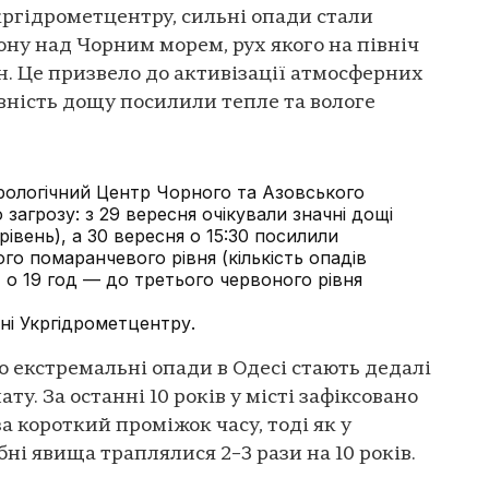
ргідрометцентру, сильні опади стали
ну над Чорним морем, рух якого на північ
н. Це призвело до активізації атмосферних
вність дощу посилили тепле та вологе
ологічний Центр Чорного та Азовського
загрозу: з 29 вересня очікували значні дощі
рівень), а 30 вересня о 15:30 посилили
о помаранчевого рівня (кількість опадів
, о 19 год — до третього червоного рівня
ні Укргідрометцентру.
 екстремальні опади в Одесі стають дедалі
у. За останні 10 років у місті зафіксовано
а короткий проміжок часу, тоді як у
ні явища траплялися 2–3 рази на 10 років.