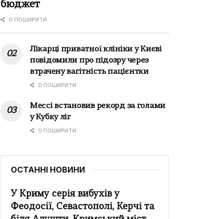
бюджет
0 ПОШИРИТИ
Лікарці приватної клініки у Києві
повідомили про підозру через
втрачену вагітність пацієнтки
0 ПОШИРИТИ
Мессі встановив рекорд за голами
у Кубку ліг
0 ПОШИРИТИ
ОСТАННІ НОВИНИ
У Криму серія вибухів у
Феодосії, Севастополі, Керчі та