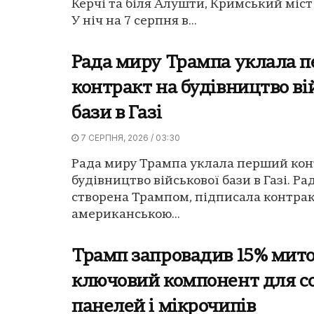
Керчі та біля Алушти, Кримський міс
У ніч на 7 серпня в...
Рада миру Трампа уклала 
контракт на будівництво ві
бази в Газі
7 СЕРПНЯ, 2026 / 03:30
Рада миру Трампа уклала перший кон
будівництво військової бази в Газі. Ра
створена Трампом, підписала контрак
американською...
Трамп запровадив 15% мито
ключовий компонент для с
панелей і мікрочипів