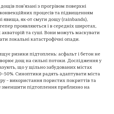
ощів пов’язані з прогрівом поверхні
ю конвекційних процесів та підвищенням
і явища, як-от смуги дощу (rainbands),
 тепер проявляються і в середніх широтах,
акваторій та суші. Вони можуть маскувати
ати локальні катастрофічні опади.
ищує ризики підтоплень: асфальт і бетон не
ворює дощ на сильні потоки. Дослідження у
зують, що у щільно забудованих містах
20–50%. Синоптики радять адаптувати міста
уру – використання пористих покриттів та
е зменшити підтоплення приблизно на