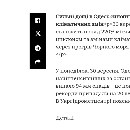
Сильні дощі в Одесі: синоп
кліматичних змін
<p>30 вер
становить понад 220% міся
циклоном та змінами кліма
через прогрів Чорного моря
</p>
У понеділок, 30 вересня, Од
найінтенсивніших за останн
випало 94 мм опадів – це п
рекорди припадали на 20 вер
В Укргідрометцентрі поясн
Деталі