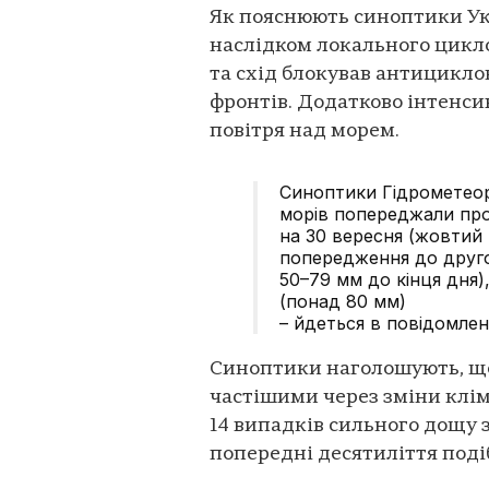
Як пояснюють синоптики Ук
наслідком локального цикло
та схід блокував антицикло
фронтів. Додатково інтенси
повітря над морем.
Синоптики Гідрометеор
морів попереджали про 
на 30 вересня (жовтий 
попередження до другог
50–79 мм до кінця дня)
(понад 80 мм)
– йдеться в повідомлен
Синоптики наголошують, що
частішими через зміни клімат
14 випадків сильного дощу з
попередні десятиліття подіб