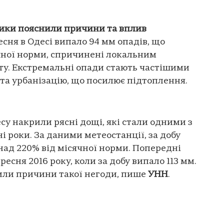
тики пояснили причини та вплив
есня в Одесі випало 94 мм опадів, що
чної норми, спричинені локальним
ту. Екстремальні опади стають частішими
 та урбанізацію, що посилює підтоплення.
есу накрили рясні дощі, які стали одними з
і роки. За даними метеостанції, за добу
онад 220% від місячної норми. Попередні
есня 2016 року, коли за добу випало 113 мм.
или причини такої негоди, пише
УНН
.