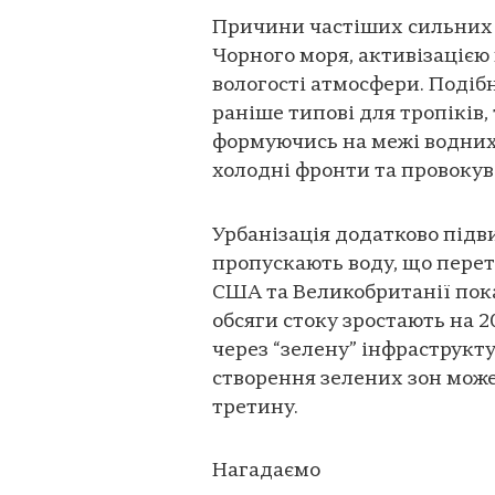
Причини частіших сильних д
Чорного моря, активізаціє
вологості атмосфери. Подібн
раніше типові для тропіків,
формуючись на межі водних 
холодні фронти та провокув
Урбанізація додатково підв
пропускають воду, що перет
США та Великобританії пока
обсяги стоку зростають на 
через “зелену” інфраструкт
створення зелених зон мож
третину.
Нагадаємо