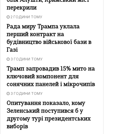
біля Алушти, Кримський міст
перекрили
2 ГОДИНИ ТОМУ
Рада миру Трампа уклала
перший контракт на
будівництво військової бази в
Газі
3 ГОДИНИ ТОМУ
Трамп запровадив 15% мито на
ключовий компонент для
сонячних панелей і мікрочипів
3 ГОДИНИ ТОМУ
Опитування показало, кому
Зеленський поступився б у
другому турі президентських
виборів