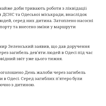
майже доби тривають роботи з ліквідації
и ДСНС та Одеської міськради, внаслідок
юдей, серед них дитина. Затоплено насосні
спорту та внесено зміни у маршрути
ир Зеленський заявив, що дав доручення
рез загибель дев’яти людей в Одесі під час
відний звіт уже цього тижня.
я оголошено День жалоби через загибель
и в Одесі. Серед загиблих п’ятеро були
лючно з дитиною.