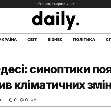
П’ятниця, 7 Серпня, 2026
УКРАЇНА
СВІТ
БІЗНЕС
ПОЛІТИКА
С
Одесі: синоптики по
ив кліматичних змі
A
0
0
В
A