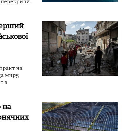
т перекрили.
перший
йськової
тракт на
да миру,
т з
 на
онячних