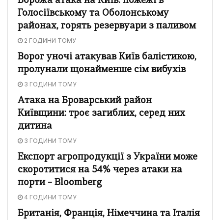
Ворожа атака на Київ: пожежі в
Голосіївському та Оболонському
районах, горять резервуари з паливом
2 ГОДИНИ ТОМУ
Ворог уночі атакував Київ балістикою,
пролунали щонайменше сім вибухів
3 ГОДИНИ ТОМУ
Атака на Броварський район
Київщини: троє загиблих, серед них
дитина
3 ГОДИНИ ТОМУ
Експорт агропродукції з України може
скоротитися на 54% через атаки на
порти – Bloomberg
4 ГОДИНИ ТОМУ
Британія, Франція, Німеччина та Італія