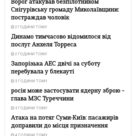
Ворог атакував безпілотником
Снігурівську громаду Миколаївщини:
постраждав чоловік
2 ГОДИНИ ТОМУ
Динамо тимчасово відомилося від
послуг Анхеля Торреса
2 ГОДИНИ ТОМУ
Запорізька АЕС двічі за суботу
перебувала у блекауті
3 ГОДИНИ ТОМУ
росія може застосувати ядерну зброю –
глава МЗС Туреччини
3 ГОДИНИ ТОМУ
Атака на потяг Суми-Київ: пасажирів
доправили до місця призначення
4 ГОДИНИ ТОМУ