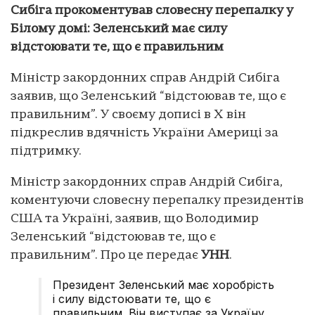
Сибіга прокоментував словесну перепалку у
Білому домі: Зеленський має силу
відстоювати те, що є правильним
Міністр закордонних справ Андрій Сибіга
заявив, що Зеленський “відстоював те, що є
правильним”. У своєму дописі в X він
підкреслив вдячність України Америці за
підтримку.
Міністр закордонних справ Андрій Сибіга,
коментуючи словесну перепалку президентів
США та Україні, заявив, що Володимир
Зеленський “відстоював те, що є
правильним”. Про це передає
УНН
.
Президент Зеленський має хоробрість
і силу відстоювати те, що є
правильним. Він виступає за Україну