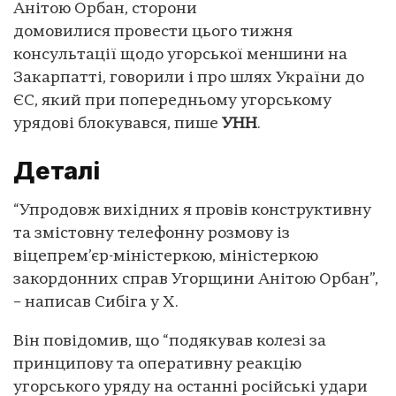
Анітою Орбан, сторони
домовилися провести цього тижня
консультації щодо угорської меншини на
Закарпатті, говорили і про шлях України до
ЄС, який при попередньому угорському
урядові блокувався, пише
УНН
.
Деталі
“Упродовж вихідних я провів конструктивну
та змістовну телефонну розмову із
віцепрем’єр-міністеркою, міністеркою
закордонних справ Угорщини Анітою Орбан”,
– написав Сибіга у X.
Він повідомив, що “подякував колезі за
принципову та оперативну реакцію
угорського уряду на останні російські удари