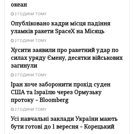
океан
2 ГОДИНИ ТОМУ
Опубліковано кадри місця падіння
уламків ракети SpaceX на Місяць
2 ГОДИНИ ТОМУ
Хусити заявили про ракетний удар по
силах уряду Ємену, десятки військових
загинули
2 ГОДИНИ ТОМУ
Іран хоче заборонити прохід суден
США та Ізраїлю через Ормузьку
протоку – Bloomberg
2 ГОДИНИ ТОМУ
Усі навчальні заклади України мають
бути готові до 1 вересня – Корецький