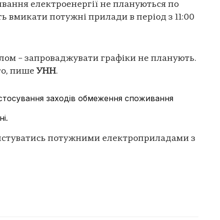
вання електроенергії не плануються по
ть вмикати потужні прилади в період з 11:00
ітлом – запроваджувати графіки не планують.
го, пише
УНН
.
застосування заходів обмеження споживання
і.
истуватись потужними електроприладами з