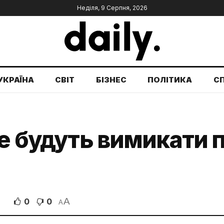
Неділя, 9 Серпня, 2026
УКРАЇНА
СВІТ
БІЗНЕС
ПОЛІТИКА
С
е будуть вимикати по
A
0
0
A