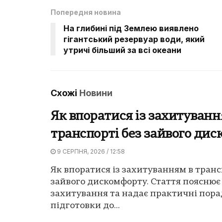
Попередня новина
На глибині під Землею виявлено
гігантський резервуар води, який
утричі більший за всі океани
Схожі
Новини
Як впоратися із захитуванн
транспорті без зайвого ди
9 СЕРПНЯ, 2026 / 12:58
Як впоратися із захитуванням в транс
зайвого дискомфорту. Стаття поясню
захитування та надає практичні пора
підготовки до...