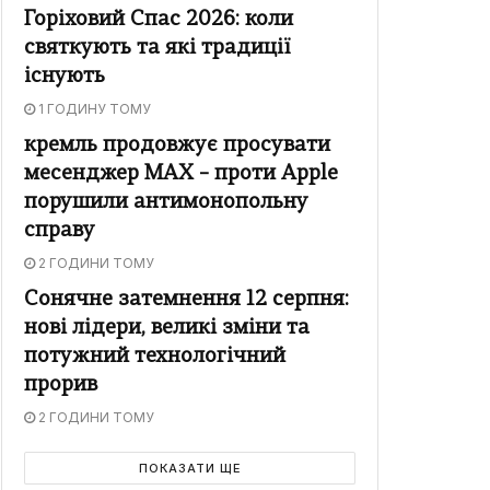
Горіховий Спас 2026: коли
святкують та які традиції
існують
1 ГОДИНУ ТОМУ
кремль продовжує просувати
месенджер MAX – проти Apple
порушили антимонопольну
справу
2 ГОДИНИ ТОМУ
Сонячне затемнення 12 серпня:
нові лідери, великі зміни та
потужний технологічний
прорив
2 ГОДИНИ ТОМУ
ПОКАЗАТИ ЩЕ