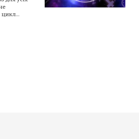
чне
цикл...