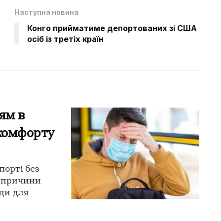
Наступна новина
Конго прийматиме депортованих зі США
осіб із третіх країн
ям в
скомфорту
порті без
є причини
ди для