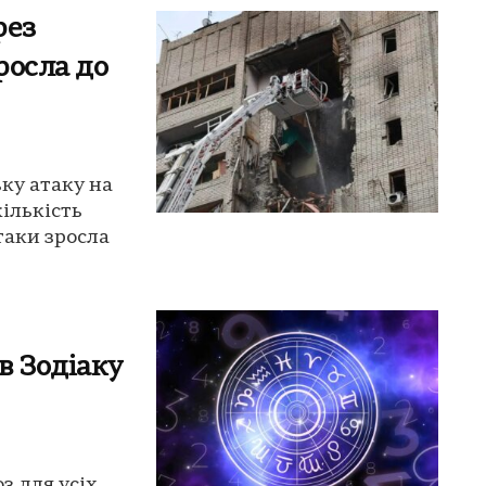
рез
росла до
ку атаку на
кількість
таки зросла
в Зодіаку
з для усіх