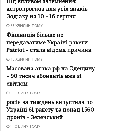
Під впливом затемнення:
астропрогноз для усіх знаків
Зодіаку на 10 – 16 серпня
28 ХВИЛИН ТОМУ
Фінляндія більше не
передаватиме Україні ракети
Patriot – стала відома причина
45 ХВИЛИН ТОМУ
Масована атака рф на Одещину
– 90 тисяч абонентів вже зі
світлом
1 ГОДИНУ ТОМУ
росія за тиждень випустила по
Україні 61 ракету та понад 1560
дронів – Зеленський
1 ГОДИНУ ТОМУ