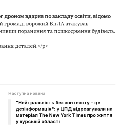
г дроном вдарив по закладу освіти, відомо
ій громаді ворожий БпЛА атакував
нивши поранення та пошкодження будівель.
вання деталей.</p>
Наступна новина
"Нейтральність без контексту – це
дезінформація": у ЦПД відреагували на
матеріал The New York Times про життя
у курській області