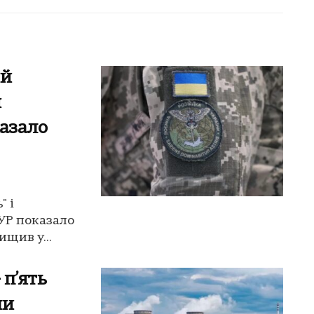
ий
н
казало
" і
ГУР показало
ищив у...
 п’ять
ли