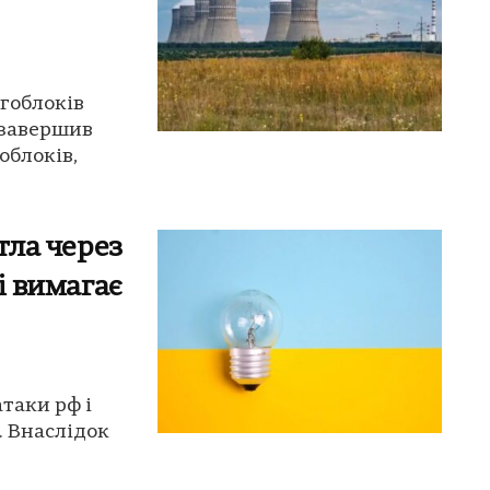
ргоблоків
 завершив
облоків,
ітла через
сі вимагає
атаки рф і
. Внаслідок