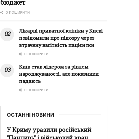
бюджет
0 ПОШИРИТИ
Лікарці приватної клініки у Києві
повідомили про підозру через
втрачену вагітність пацієнтки
0 ПОШИРИТИ
Київ став лідером за рівнем
народжуваності, але показники
падають
0 ПОШИРИТИ
ОСТАННІ НОВИНИ
У Криму уразили російський
"Панцирь" і військовий кран