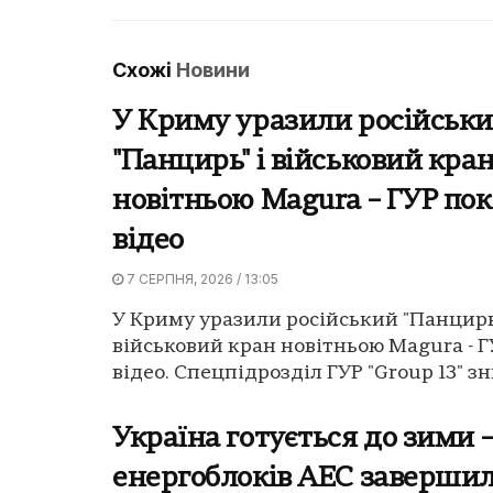
Схожі
Новини
У Криму уразили російськ
"Панцирь" і військовий кра
новітньою Magura – ГУР по
відео
7 СЕРПНЯ, 2026 / 13:05
У Криму уразили російський "Панцирь
військовий кран новітньою Magura - 
відео. Спецпідрозділ ГУР "Group 13" зн
Україна готується до зими –
енергоблоків АЕС заверши