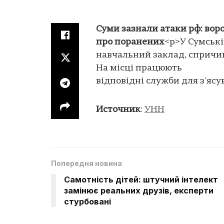
Суми зазнали атаки рф: воро
про поранених
<p>У Сумськ
навчальний заклад, спричи
На місці працюють
відповідні служби для з'ясу
Источник
:
УНН
Попередня новина
Самотність дітей: штучний інтелект
замінює реальних друзів, експерти
стурбовані