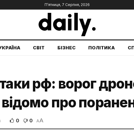
П’ятниця, 7 Серпня, 2026
УКРАЇНА
СВІТ
БІЗНЕС
ПОЛІТИКА
С
таки рф: ворог дро
, відомо про поране
A
0
0
В
A