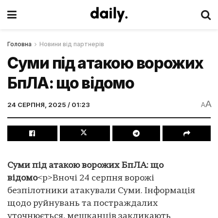
Головна
Новини від партнерів
Суми під атакою ворожих
БпЛА: що відомо
A
24 СЕРПНЯ, 2025 / 01:23
A
Суми під атакою ворожих БпЛА: що
відомо
<p>Вночі 24 серпня ворожі
безпілотники атакували Суми. Інформація
щодо руйнувань та постраждалих
уточнюється, мешканців закликають