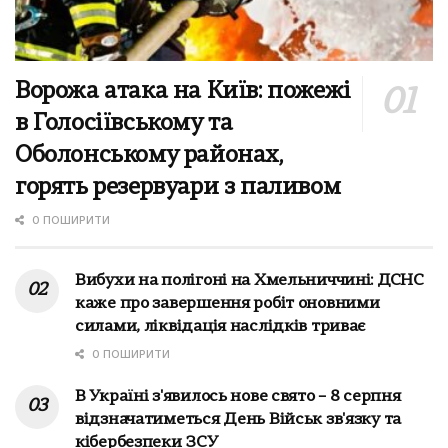
Ворожа атака на Київ: пожежі
в Голосіївському та
Оболонському районах,
горять резервуари з паливом
0 ПОШИРИТИ
Вибухи на полігоні на Хмельниччині: ДСНС
каже про завершення робіт оновними
силами, ліквідація наслідків триває
0 ПОШИРИТИ
В Україні з'явилось нове свято – 8 серпня
відзначатиметься День Військ зв'язку та
кібербезпеки ЗСУ