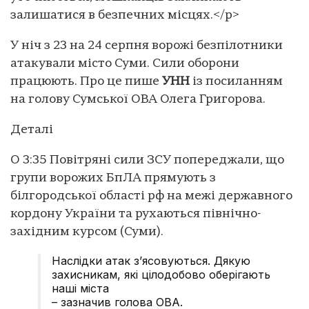
залишатися в безпечних місцях.</p>
У ніч з 23 на 24 серпня ворожі безпілотники
атакували місто Суми. Сили оборони
працюють. Про це пише
УНН
із посиланням
на голову Сумської ОВА Олега Григорова.
Деталі
О 3:35 Повітряні сили ЗСУ попереджали, що
групи ворожих БпЛА прямують з
білгородської області рф на межі державного
кордону України та рухаються північно-
західним курсом (Суми).
Наслідки атак з’ясовуються. Дякую
захисникам, які цілодобово оберігають
наші міста
– зазначив голова ОВА.