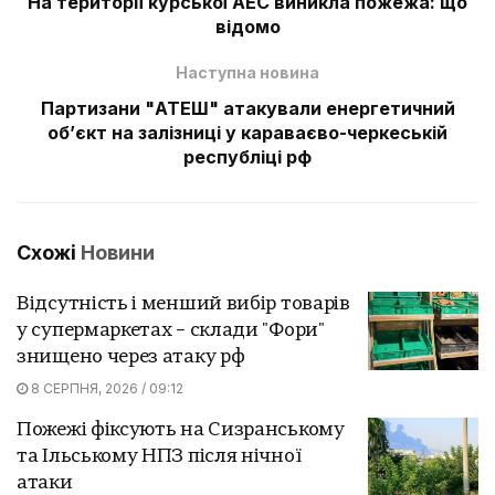
На території курської АЕС виникла пожежа: що
відомо
Наступна новина
Партизани "АТЕШ" атакували енергетичний
обʼєкт на залізниці у караваєво-черкеській
республіці рф
Схожі
Новини
Відсутність і менший вибір товарів
у супермаркетах – склади "Фори"
знищено через атаку рф
8 СЕРПНЯ, 2026 / 09:12
Пожежі фіксують на Сизранському
та Ільському НПЗ після нічної
атаки