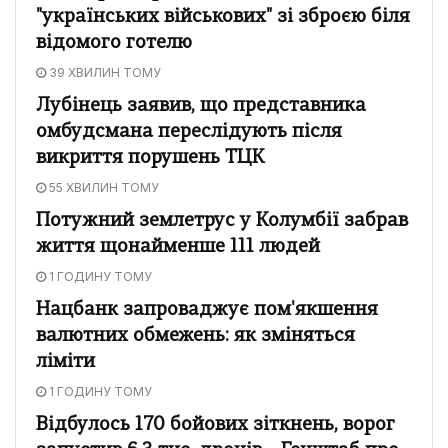
"українських військових" зі зброєю біля
відомого готелю
39 ХВИЛИН ТОМУ
Лубінець заявив, що представника
омбудсмана переслідують після
викриття порушень ТЦК
55 ХВИЛИН ТОМУ
Потужний землетрус у Колумбії забрав
життя щонайменше 111 людей
1 ГОДИНУ ТОМУ
Нацбанк запроваджує пом'якшення
валютних обмежень: як зміняться
ліміти
1 ГОДИНУ ТОМУ
Відбулось 170 бойових зіткнень, ворог