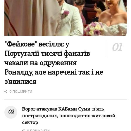
"Фейкове" весілля: у
Португалії тисячі фанатів
чекали на одруження
Роналду, але наречені так і не
з'явилися
0 ПОШИРИТИ
Ворог атакував КАБами Суми: п'ять
постраждалих, пошкоджено житловий
сектор
0 ПОШИРИТИ