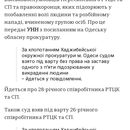
СП та правоохоронця, яких підозрюють у
позбавленні волі людини та розбійному
нападі, вчиненому групою осіб. Про це
передає
УНН
з посиланням на Одеську
обласну прокуратуру.
За клопотанням Хаджибейської
окружної прокуратури м. Одеси судом
взято під варту без права на заставу
одного з п’яти підозрюваних у
викраденні людини
– йдеться у повідомленні.
Йдеться про 28-річного співробітника РТЦК
та СП.
Також суд взяв під варту 26-річного
співробітника РТЦК та СП.
За клопотанням Хаджибейської