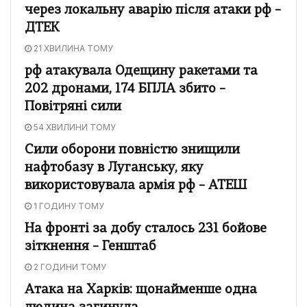
через локальну аварію після атаки рф –
ДТЕК
21 ХВИЛИНА ТОМУ
рф атакувала Одещину ракетами та
202 дронами, 174 БПЛА збито –
Повітряні сили
54 ХВИЛИНИ ТОМУ
Сили оборони повністю знищили
нафтобазу в Луганську, яку
використовувала армія рф – АТЕШ
1 ГОДИНУ ТОМУ
На фронті за добу сталось 231 бойове
зіткнення – Генштаб
2 ГОДИНИ ТОМУ
Атака на Харків: щонайменше одна