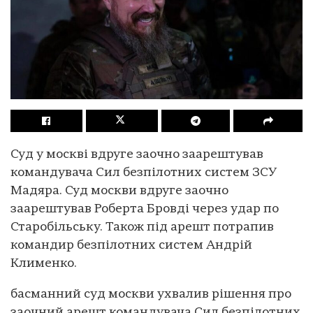
Суд у москві вдруге заочно заарештував
командувача Сил безпілотних систем ЗСУ
Мадяра. Суд москви вдруге заочно
заарештував Роберта Бровді через удар по
Старобільську. Також під арешт потрапив
командир безпілотних систем Андрій
Клименко.
басманний суд москви ухвалив рішення про
заочний арешт командувача Сил безпілотних