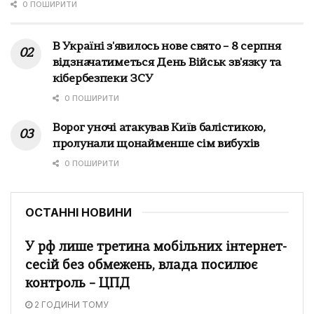
0 ПОШИРИТИ
В Україні з'явилось нове свято – 8 серпня
відзначатиметься День Військ зв'язку та
кібербезпеки ЗСУ
0 ПОШИРИТИ
Ворог уночі атакував Київ балістикою,
пролунали щонайменше сім вибухів
0 ПОШИРИТИ
ОСТАННІ НОВИНИ
У рф лише третина мобільних інтернет-
сесій без обмежень, влада посилює
контроль – ЦПД
2 ГОДИНИ ТОМУ