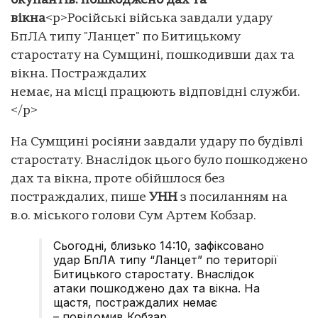
окупантів: пошкоджено дах та
вікна
<p>Російські війська завдали удару
БпЛА типу "Ланцет" по Битицькому
старостату на Сумщині, пошкодивши дах та
вікна. Постраждалих
немає, на місці працюють відповідні служби.
</p>
На Сумщині росіяни завдали удару по будівлі
старостату. Внаслідок цього було пошкоджено
дах та вікна, проте обійшлося без
постраждалих, пише
УНН
з посиланням на
в.о. міського голови Сум Артем Кобзар.
Сьогодні, близько 14:10, зафіксовано
удар БпЛА типу “Ланцет” по території
Битицького старостату. Внаслідок
атаки пошкоджено дах та вікна. На
щастя, постраждалих немає
– повідомив Кобзар.