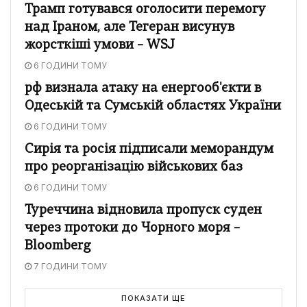
Трамп готувався оголосити перемогу
над Іраном, але Тегеран висунув
жорсткіші умови – WSJ
6 ГОДИНИ ТОМУ
рф визнала атаку на енергооб'єкти в
Одеській та Сумській областях України
6 ГОДИНИ ТОМУ
Сирія та росія підписали меморандум
про реорганізацію військових баз
6 ГОДИНИ ТОМУ
Туреччина відновила пропуск суден
через протоки до Чорного моря –
Bloomberg
7 ГОДИНИ ТОМУ
ПОКАЗАТИ ЩЕ