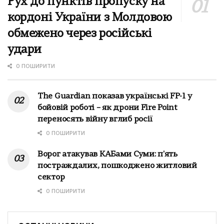
Рух до пунктів пропуску на
кордоні України з Молдовою
обмежено через російські
удари
0 ПОШИРИТИ
The Guardian показав українські FP-1 у
бойовій роботі – як дрони Fire Point
переносять війну вглиб росії
0 ПОШИРИТИ
Ворог атакував КАБами Суми: п'ять
постраждалих, пошкоджено житловий
сектор
0 ПОШИРИТИ