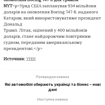
оновлення Boeing 747-8 для Трампа –
NYT
<p>Уряд США запланував 934 мільйони
доларів на оновлення Boeing 747-8, наданого
Катаром, який використовуватиме президент
Дональд
Трамп. Літак, оцінений у 400 мільйонів
доларів, стане найдорожчим повітряним
судном, переданим американському
президентові.</p>
Источник
:
УНН
Попередня новина
Які автомобілі обирають українці та бізнес – нові
дані
Наступна новина