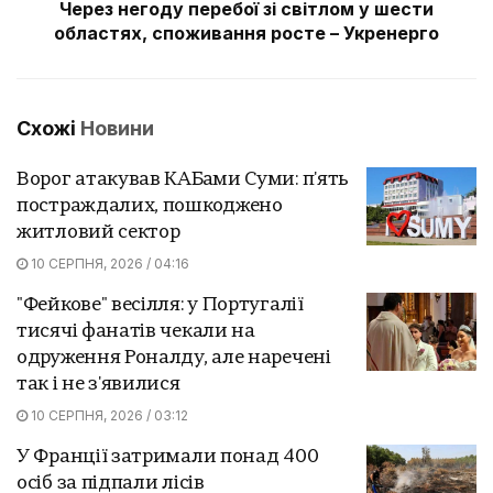
Через негоду перебої зі світлом у шести
областях, споживання росте – Укренерго
Схожі
Новини
Ворог атакував КАБами Суми: п'ять
постраждалих, пошкоджено
житловий сектор
10 СЕРПНЯ, 2026 / 04:16
"Фейкове" весілля: у Португалії
тисячі фанатів чекали на
одруження Роналду, але наречені
так і не з'явилися
10 СЕРПНЯ, 2026 / 03:12
У Франції затримали понад 400
осіб за підпали лісів