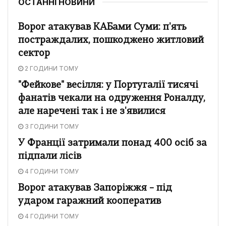
ОСТАННІ НОВИНИ
Ворог атакував КАБами Суми: п'ять
постраждалих, пошкоджено житловий
сектор
2 ГОДИНИ ТОМУ
"Фейкове" весілля: у Португалії тисячі
фанатів чекали на одруження Роналду,
але наречені так і не з'явилися
3 ГОДИНИ ТОМУ
У Франції затримали понад 400 осіб за
підпали лісів
4 ГОДИНИ ТОМУ
Ворог атакував Запоріжжя – під
ударом гаражний кооператив
4 ГОДИНИ ТОМУ