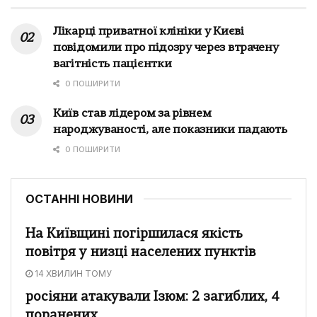
Лікарці приватної клініки у Києві
повідомили про підозру через втрачену
вагітність пацієнтки
0 ПОШИРИТИ
Київ став лідером за рівнем
народжуваності, але показники падають
0 ПОШИРИТИ
ОСТАННІ НОВИНИ
На Київщині погіршилася якість
повітря у низці населених пунктів
14 ХВИЛИН ТОМУ
росіяни атакували Ізюм: 2 загиблих, 4
поранених