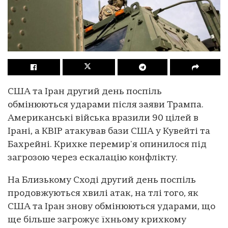
США та Іран другий день поспіль
обмінюються ударами після заяви Трампа.
Американські війська вразили 90 цілей в
Ірані, а КВІР атакував бази США у Кувейті та
Бахрейні. Крихке перемир'я опинилося під
загрозою через ескалацію конфлікту.
На Близькому Сході другий день поспіль
продовжуються хвилі атак, на тлі того, як
США та Іран знову обмінюються ударами, що
ще більше загрожує їхньому крихкому