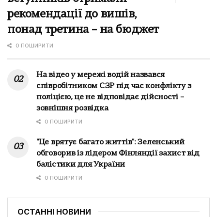
рекомендації до вишів,
понад третина – на бюджет
0 ПОШИРИТИ
На відео у мережі водій назвався
співробітником СЗР під час конфлікту з
поліцією, це не відповідає дійсності –
зовнішня розвідка
0 ПОШИРИТИ
"Це врятує багато життів": Зеленський
обговорив із лідером Фінляндії захист від
балістики для України
0 ПОШИРИТИ
ОСТАННІ НОВИНИ