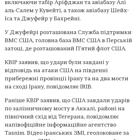
включаючи табір Аріфджан та авіабазу Алі
аль-Салем у Кувейті, а також авіабазу Шейх-
Іса та Джуфейр у Бахрейні.
У Джуфейрі розташована Служба підтримки
ВМС США, головна база ВМС США в Перській
затоці, де розташований П’ятий флот США.
КВІР заявив, що удари були завдані у
відповідь на атаки США на південні
прибережні провінції Ірану та на два мости
на сході Ірану, повідомляє IRIB.
Раніше КВІР заявив, що США завдали ударів
по залізничному мосту в Аккалі, районі на
північний схід від Тегерана, повідомляє
напівофіційне інформаційне агентство
Tasnim. Відео іранських ЗМІ, геолоковане за