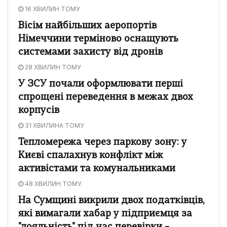
16 ХВИЛИН ТОМУ
Вісім найбільших аеропортів
Німеччини терміново оснащують
системами захисту від дронів
28 ХВИЛИН ТОМУ
У ЗСУ почали оформлювати перші
спрощені переведення в межах двох
корпусів
31 ХВИЛИНА ТОМУ
Тепломережа через паркову зону: у
Києві спалахнув конфлікт між
активістами та комунальниками
48 ХВИЛИН ТОМУ
На Сумщині викрили двох податківців,
які вимагали хабар у підприємця за