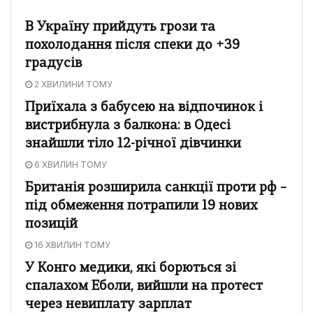
В Україну прийдуть грози та
похолодання після спеки до +39
градусів
2 ХВИЛИНИ ТОМУ
Приїхала з бабусею на відпочинок і
вистрибнула з балкона: в Одесі
знайшли тіло 12-річної дівчинки
6 ХВИЛИН ТОМУ
Британія розширила санкції проти рф –
під обмеження потрапили 19 нових
позицій
16 ХВИЛИН ТОМУ
У Конго медики, які борються зі
спалахом Еболи, вийшли на протест
через невиплату зарплат