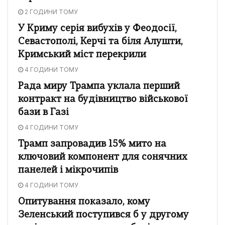
2 ГОДИНИ ТОМУ
У Криму серія вибухів у Феодосії,
Севастополі, Керчі та біля Алушти,
Кримський міст перекрили
4 ГОДИНИ ТОМУ
Рада миру Трампа уклала перший
контракт на будівництво військової
бази в Газі
4 ГОДИНИ ТОМУ
Трамп запровадив 15% мито на
ключовий компонент для сонячних
панелей і мікрочипів
4 ГОДИНИ ТОМУ
Опитування показало, кому
Зеленський поступився б у другому