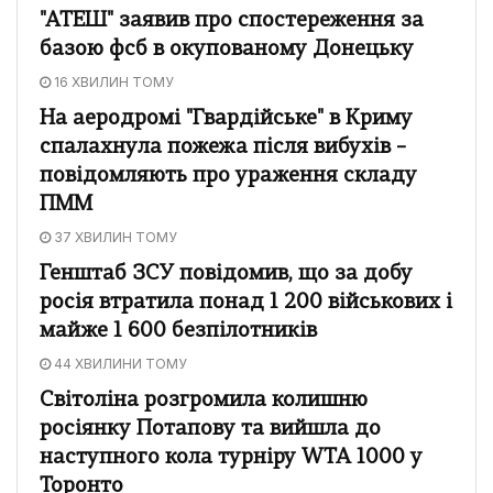
"АТЕШ" заявив про спостереження за
базою фсб в окупованому Донецьку
16 ХВИЛИН ТОМУ
На аеродромі "Гвардійське" в Криму
спалахнула пожежа після вибухів –
повідомляють про ураження складу
ПММ
37 ХВИЛИН ТОМУ
Генштаб ЗСУ повідомив, що за добу
росія втратила понад 1 200 військових і
майже 1 600 безпілотників
44 ХВИЛИНИ ТОМУ
Світоліна розгромила колишню
росіянку Потапову та вийшла до
наступного кола турніру WTA 1000 у
Торонто