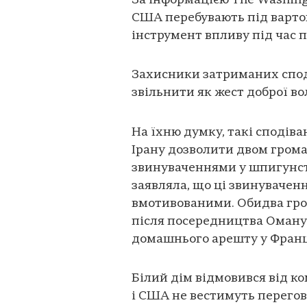
За інформацією The Washin
США перебувають під вартою 
інструмент впливу під час
Захисники затриманих спод
звільнити як жест доброї вол
На їхню думку, такі сподів
Ірану дозволити двом гром
звинуваченнями у шпигунст
заявляла, що ці звинувачен
вмотивованими. Обидва гром
після посередництва Оману 
домашнього арешту у Франц
Білий дім відмовився від ко
і США не вестимуть перегов