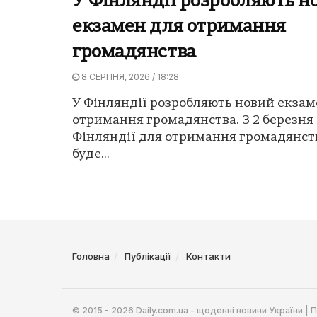
У Фінляндії розробляють н
екзамен для отримання
громадянства
8 СЕРПНЯ, 2026 / 18:28
У Фінляндії розробляють новий екзам
отримання громадянства. З 2 березня 
Фінляндії для отримання громадянст
буде...
Головна
Публікації
Контакти
© 2015 - 2026 Daily.com.ua - щоденні новини України |