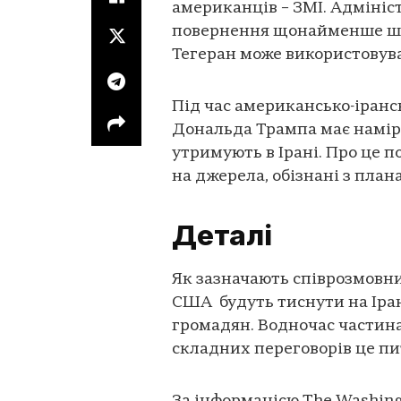
американців – ЗМІ. Адмініс
повернення щонайменше шес
Тегеран може використовува
Під час американсько-іранс
Дональда Трампа має намір
утримують в Ірані. Про це 
на джерела, обізнані з пла
Деталі
Як зазначають співрозмовни
США будуть тиснути на Іра
громадян. Водночас частина
складних переговорів це пи