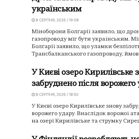
українським
8 СЕРПНЯ, 2026 / 19:08
Міноборони Болгарії заявило, що дрон
газопроводу міг бути українським. М
Болгарії заявило, що уламки безпілот
Трансбалканського газопроводу, ймовір
У Києві озеро Кирилівське 
забруднено після ворожего
8 СЕРПНЯ, 2026 / 18:50
У Києві озеро Кирилівське знову забр
ворожего удару. Внаслідок ворожої ат
на озері Кирилівське та струмку Сирец