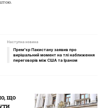
штою.
Наступна новина
Прем'єр Пакистану заявив про
вирішальний момент на тлі наближення
переговорів між США та Іраном
о, що
бути