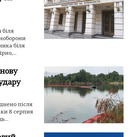
 біля
іноборони
ника біля
но,...
знову
 удару
уднено після
аки 8 серпня
ь...