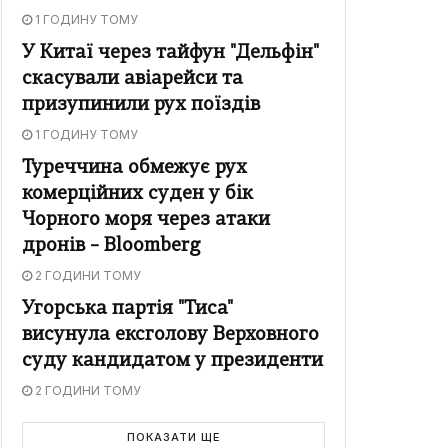
1 ГОДИНУ ТОМУ
У Китаї через тайфун "Дельфін"
скасували авіарейси та
призупинили рух поїздів
1 ГОДИНУ ТОМУ
Туреччина обмежує рух
комерційних суден у бік
Чорного моря через атаки
дронів – Bloomberg
2 ГОДИНИ ТОМУ
Угорська партія "Тиса"
висунула ексголову Верховного
суду кандидатом у президенти
2 ГОДИНИ ТОМУ
ПОКАЗАТИ ЩЕ