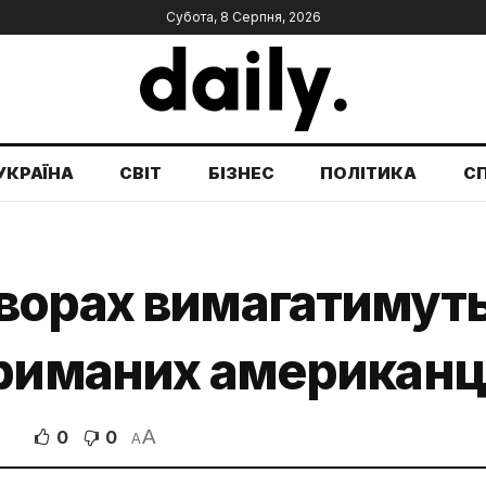
Субота, 8 Серпня, 2026
УКРАЇНА
СВІТ
БІЗНЕС
ПОЛІТИКА
С
орах вимагатимуть 
риманих американці
A
0
0
В
A