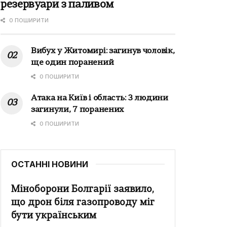
резервуари з паливом
0 ПОШИРИТИ
Вибух у Житомирі: загинув чоловік,
ще один поранений
0 ПОШИРИТИ
Атака на Київ і область: 3 людини
загинули, 7 поранених
0 ПОШИРИТИ
ОСТАННІ НОВИНИ
Міноборони Болгарії заявило,
що дрон біля газопроводу міг
бути українським