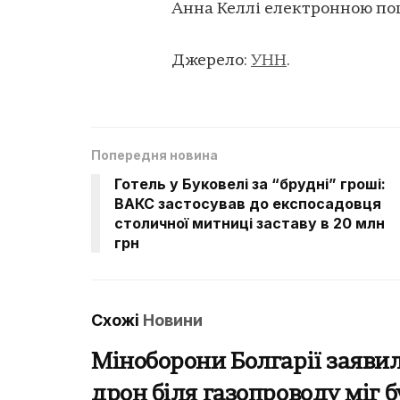
Анна Келлі електронною по
Джерело:
УНН
.
Попередня новина
Готель у Буковелі за “брудні” гроші:
ВАКС застосував до експосадовця
столичної митниці заставу в 20 млн
грн
Схожі
Новини
Міноборони Болгарії заявил
дрон біля газопроводу міг 