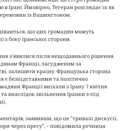
gton Post, щонайменше шестеро громадян
в Ірані. Ймовірно, Тегеран розглядає їх як
 перемовин із Вашингтоном.
іваються, що цих громадян можуть
і з боку іранської сторони.
ання з’явилися після нещодавнього рішення
адянам Франції, засудженим за
ві, залишити країну. Французька сторона
ня є безпідставними та політично
адяни Франції виїхали з Ірану 7 квітня
та внаслідок звільнення іранки з-під
ії.
ментарів, заявивши, що це “тривалі дискусії,
ори через пресу”, – повідомила речниця