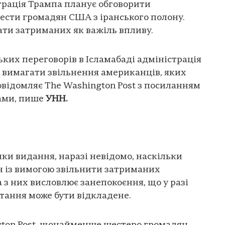
трація Трампа планує обговорити
ти громадян США з іранського полону.
ти затриманих як важіль впливу.
ьких переговорів в Ісламабаді адміністрація
 вимагати звільнення американців, яких
повідомляє The Washington Post з посиланням
нами, пише
УНН.
ки видання, наразі невідомо, наскільки
н із вимогою звільнити затриманих
 з них висловлює занепокоєння, що у разі
тання може бути відкладене.