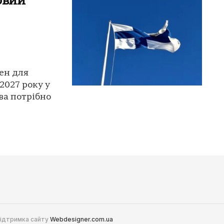
овий
ен для
2027 року у
ва потрібно
 Підтримка сайту
Webdesigner.com.ua