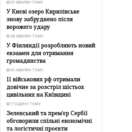
20 ХВИЛИН ТОМУ
У Києві озеро Кирилівське
знову забруднено після
ворожего удару
38 ХВИЛИН ТОМУ
У Фінляндії розробляють новий
екзамен для отримання
громадянства
60 ХВИЛИН ТОМУ
11 військових рф отримали
довічне за розстріл шістьох
цивільних на Київщині
1 ГОДИНУ ТОМУ
Зеленський та прем'єр Сербії
обговорили спільні економічні
та логістичні проєкти