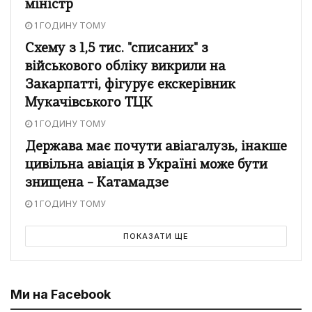
міністр
1 ГОДИНУ ТОМУ
Схему з 1,5 тис. "списаних" з
військового обліку викрили на
Закарпатті, фігурує екскерівник
Мукачівського ТЦК
1 ГОДИНУ ТОМУ
Держава має почути авіагалузь, інакше
цивільна авіація в Україні може бути
знищена – Катамадзе
1 ГОДИНУ ТОМУ
ПОКАЗАТИ ЩЕ
Ми на Facebook