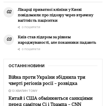
Лікарці приватної клініки у Києві
повідомили про підозру через втрачену
вагітність пацієнтки
0 ПОШИРИТИ
Київ став лідером за рівнем
народжуваності, але показники падають
0 ПОШИРИТИ
ОСТАННІ НОВИНИ
Війна проти України збіднила три
чверті регіонів росії – розвідка
13 ХВИЛИН ТОМУ
Китай і США обмінюються санкціями
перед самітом Сі і Трампа – CNN