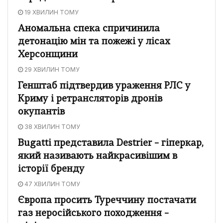
19 ХВИЛИН ТОМУ
Аномальна спека спричинила
детонацію мін та пожежі у лісах
Херсонщини
29 ХВИЛИН ТОМУ
Генштаб підтвердив ураження РЛС у
Криму і ретрансляторів дронів
окупантів
38 ХВИЛИН ТОМУ
Bugatti представила Destrier – гіперкар,
який називають найкрасивішим в
історії бренду
47 ХВИЛИН ТОМУ
Європа просить Туреччину постачати
газ неросійського походження –