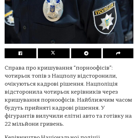
Справа про кришування “порноофісів”:
чотирьох топів з Нацполу відсторонили,
очікуються кадрові рішення. Нацполіція
відсторонила чотирьох керівників через
кришування порноофісів. Найближчим часом
будуть прийняті кадрові рішення. У
фігурантів вилучили елітні авто та готівку на
22 мільйони гривень.
Керівництво Національної поліції