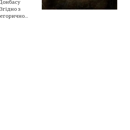
 Донбасу
 Згідно з
егорично...