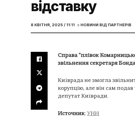
відставку
8 КВІТНЯ, 2025 / 11:11
в
НОВИНИ ВІД ПАРТНЕРІВ
Справа “плівок Комарницьк
звільнення секретаря Бондар
Київрада не змогла звільнит
корупцію, але він сам подав 
депутат Київради.
Источник
:
УНН