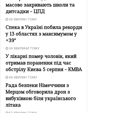
масово закривають школи та
дитсадки – ЦПД
28 ХВИЛИН ТОМУ
Спека в Україні побила рекорди
у 13 областях з максимумом у
+39°
34 ХВИЛИНИ ТОМУ
У лікарні помер чоловік, який
отримав поранення під час
обстрілу Києва 5 серпня – КМВА
49 ХВИЛИН ТОМУ
Рада безпеки Німеччини з
Мерцом обговорила дрон з
вибухівкою біля українського
літака
57 ХВИЛИН ТОМУ