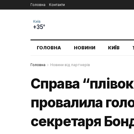
Головна
Контакти
Київ
+35°
ГОЛОВНА
НОВИНИ
КИЇВ
Головна
Новини від партнерів
Справа “плівок
провалила гол
секретаря Бонд