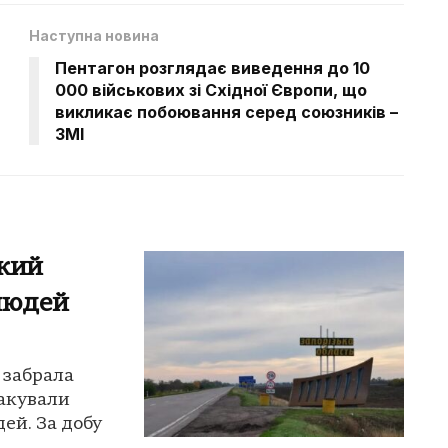
Наступна новина
Пентагон розглядає виведення до 10
000 військових зі Східної Європи, що
викликає побоювання серед союзників –
ЗМІ
ький
людей
 забрала
такували
ей. За добу