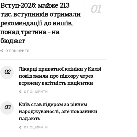
Вступ-2026: майже 213
тис. вступників отримали
рекомендації до вишів,
понад третина – на
бюджет
0 ПОШИРИТИ
Лікарці приватної клініки у Києві
повідомили про підозру через
втрачену вагітність пацієнтки
0 ПОШИРИТИ
Київ став лідером за рівнем
народжуваності, але показники
падають
0 ПОШИРИТИ