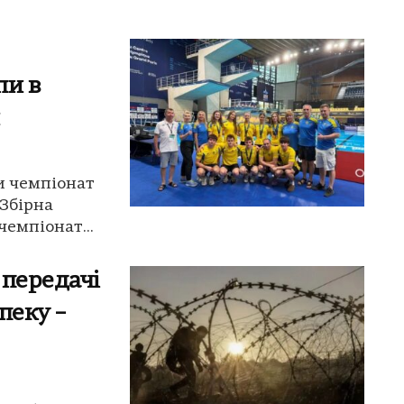
пи в
и чемпіонат
 Збірна
чемпіонат...
 передачі
пеку –