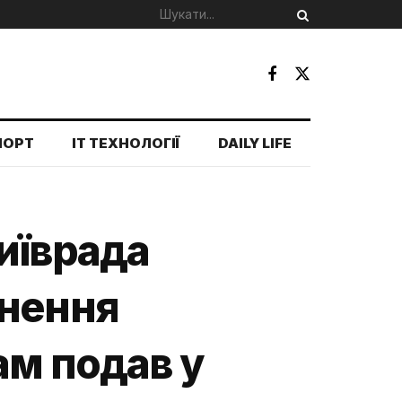
ПОРТ
IT ТЕХНОЛОГІЇ
DAILY LIFE
иїврада
ьнення
ам подав у