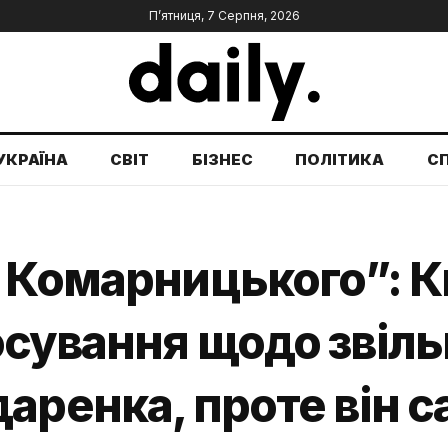
П’ятниця, 7 Серпня, 2026
УКРАЇНА
СВІТ
БІЗНЕС
ПОЛІТИКА
С
 Комарницького”: К
осування щодо звіл
аренка, проте він с