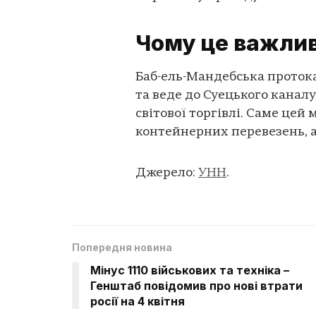
Чому це важли
Баб-ель-Мандебська протока
та веде до Суецького канал
світової торгівлі. Саме це
контейнерних перевезень, а
Джерело:
УНН
.
Попередня новина
Мінус 1110 військових та техніка –
Генштаб повідомив про нові втрати
росії на 4 квітня