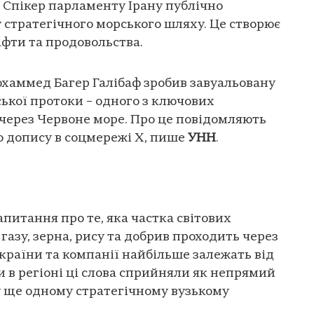
. Спікер парламенту Ірану публічно
у стратегічного морського шляху. Це створює
афти та продовольства.
хаммед Багер Галібаф зробив завуальовану
ької протоки – одного з ключових
і через Червоне море. Про це повідомляють
о допису в соцмережі X, пише
УНН
.
апитання про те, яка частка світових
газу, зерна, рису та добрив проходить через
 країни та компанії найбільше залежать від
и в регіоні ці слова сприйняли як непрямий
у ще одному стратегічному вузькому