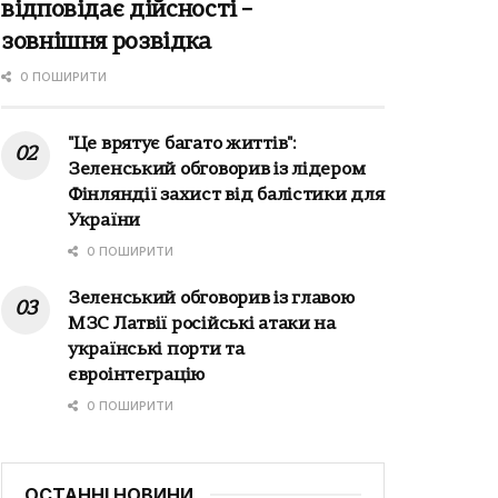
відповідає дійсності –
зовнішня розвідка
0 ПОШИРИТИ
"Це врятує багато життів":
Зеленський обговорив із лідером
Фінляндії захист від балістики для
України
0 ПОШИРИТИ
Зеленський обговорив із главою
МЗС Латвії російські атаки на
українські порти та
євроінтеграцію
0 ПОШИРИТИ
ОСТАННІ НОВИНИ