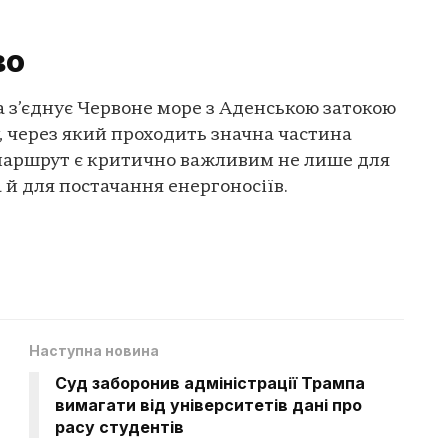
во
 з’єднує Червоне море з Аденською затокою
у, через який проходить значна частина
й маршрут є критично важливим не лише для
 й для постачання енергоносіїв.
Наступна новина
Суд заборонив адміністрації Трампа
вимагати від університетів дані про
расу студентів