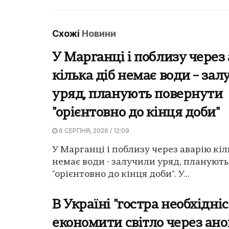
Схожі
Новини
У Марганці і поблизу через
кілька діб немає води – за
уряд, планують повернути
"орієнтовно до кінця доби"
6 СЕРПНЯ, 2026 / 12:09
У Марганці і поблизу через аварію кіл
немає води - залучили уряд, плануют
"орієнтовно до кінця доби". У...
В Україні "гостра необхідніс
економити світло через ан