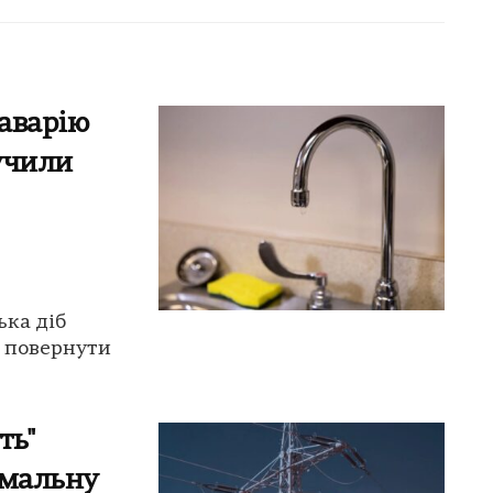
 аварію
лучили
ька діб
ь повернути
ть"
омальну