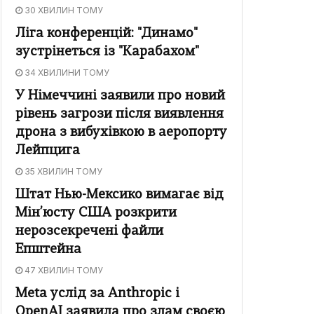
30 ХВИЛИН ТОМУ
Ліга конференцій: "Динамо"
зустрінеться із "Карабахом"
34 ХВИЛИНИ ТОМУ
У Німеччині заявили про новий
рівень загрози після виявлення
дрона з вибухівкою в аеропорту
Лейпцига
35 ХВИЛИН ТОМУ
Штат Нью-Мексико вимагає від
Мін’юсту США розкрити
нерозсекречені файли
Епштейна
47 ХВИЛИН ТОМУ
Meta услід за Anthropic і
OpenAI заявила про злам своєю