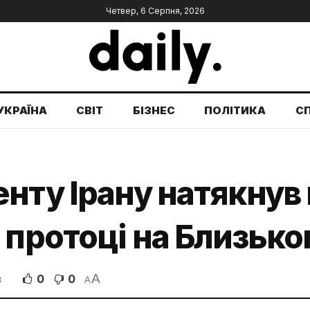
Четвер, 6 Серпня, 2026
УКРАЇНА
СВІТ
БІЗНЕС
ПОЛІТИКА
С
нту Ірану натякнув 
 протоці на Близько
A
0
0
В
A