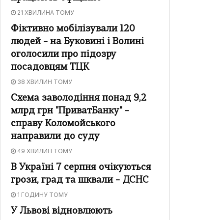
21 ХВИЛИНА ТОМУ
Фіктивно мобілізували 120
людей – на Буковині і Волині
оголосили про підозру
посадовцям ТЦК
38 ХВИЛИН ТОМУ
Схема заволодіння понад 9,2
млрд грн "ПриватБанку" –
справу Коломойського
направили до суду
49 ХВИЛИН ТОМУ
В Україні 7 серпня очікуються
грози, град та шквали – ДСНС
1 ГОДИНУ ТОМУ
У Львові відновлюють