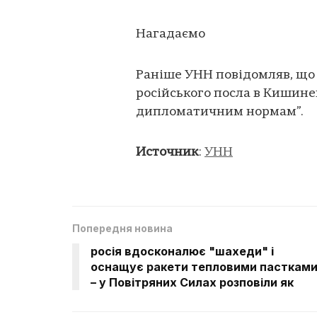
Нагадаємо
Раніше УНН повідомляв, що
російського посла в Кишинев
дипломатичним нормам”.
Источник
:
УНН
Попередня новина
росія вдосконалює "шахеди" і
оснащує ракети тепловими пасткам
– у Повітряних Силах розповіли як