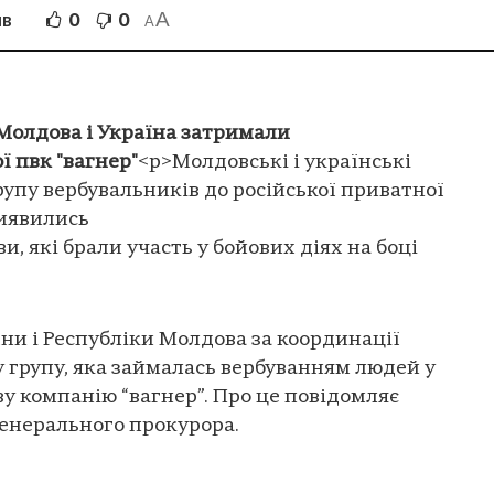
A
0
0
ІВ
A
 Молдова і Україна затримали
ї пвк "вагнер"
<p>Молдовські і українські
упу вербувальників до російської приватної
виявились
, які брали участь у бойових діях на боці
ни і Республіки Молдова за координації
 групу, яка займалась вербуванням людей у
ву компанію “вагнер”. Про це повідомляє
генерального прокурора.