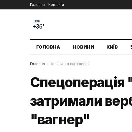
Головна
Контакти
Київ
+36°
ГОЛОВНА
НОВИНИ
КИЇВ
Головна
Новини від партнерів
Спецоперація "
затримали верб
"вагнер"