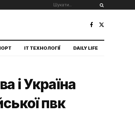
ПОРТ
IT ТЕХНОЛОГІЇ
DAILY LIFE
а і Україна
ської пвк