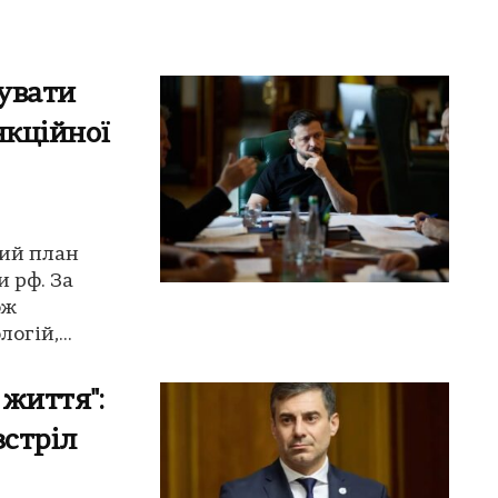
увати
нкційної
кий план
и рф. За
ож
огій,...
 життя":
зстріл