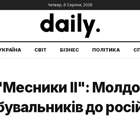
Четвер, 6 Серпня, 2026
УКРАЇНА
СВІТ
БІЗНЕС
ПОЛІТИКА
С
Месники ІІ": Молдов
увальників до росій