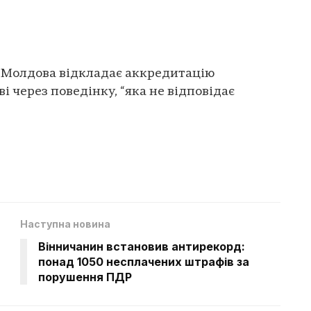
 Молдова відкладає аккредитацію
і через поведінку, “яка не відповідає
Наступна новина
Вінничанин встановив антирекорд:
и
понад 1050 несплачених штрафів за
порушення ПДР