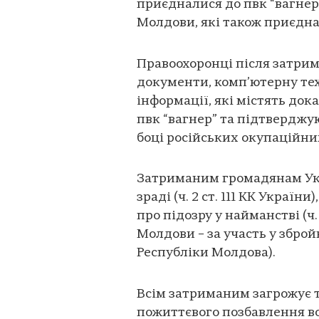
приєдналися до пвк “вагнер
Молдови, які також приєднал
Правоохоронці після затри
документи, комп’ютерну техн
інформації, які містять до
пвк “вагнер” та підтверджу
боці російських окупаційних
Затриманим громадянам Укр
зраді (ч. 2 ст. 111 КК Укра
про підозру у найманстві (ч.
Молдови – за участь у збройн
Республіки Молдова).
Всім затриманим загрожує т
пожиттєвого позбавлення во