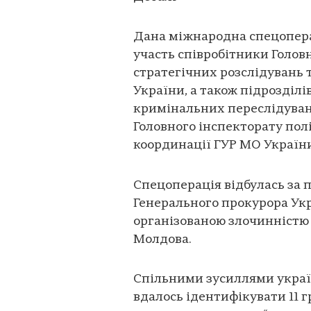
Дана міжнародна спецоперац
участь співробітники Голов
стратегічних розслідувань 
України, а також підрозділі
кримінальних переслідуван
Головного інспекторату пол
координації ГУР МО України,
Спецоперація відбулась за 
Генерального прокурора Укр
організованою злочинністю
Молдова.
Спільними зусиллями украї
вдалось ідентифікувати 11 г