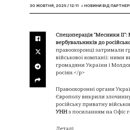
30 ЖОВТНЯ, 2025 / 12:11
в
НОВИНИ ВІД ПАРТНЕР
Спецоперація "Месники ІІ":
вербувальників до російсько
правоохоронці затримали гр
військової компанії: ними 
громадяни України і Молдови
росіян.</p>
Правоохоронні органи Украї
Європолу викрили злочинну
російську приватну військо
УНН
з посиланням на Офіс 
Деталі