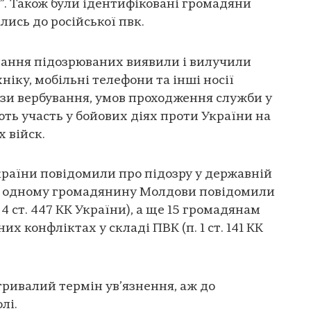
”. Також були ідентифіковані громадяни
ись до російської пвк.
мання підозрюваних виявили і вилучили
іку, мобільні телефони та інші носії
кази вербування, умов проходження служби у
ють участь у бойових діях проти України на
 війск.
аїни повідомили про підозру у державній
їни), одному громадянину Молдови повідомили
 4 ст. 447 КК України), а ще 15 громадянам
их конфліктах у складі ПВК (п. 1 ст. 141 КК
ривалий термін ув’язнення, аж до
лі.