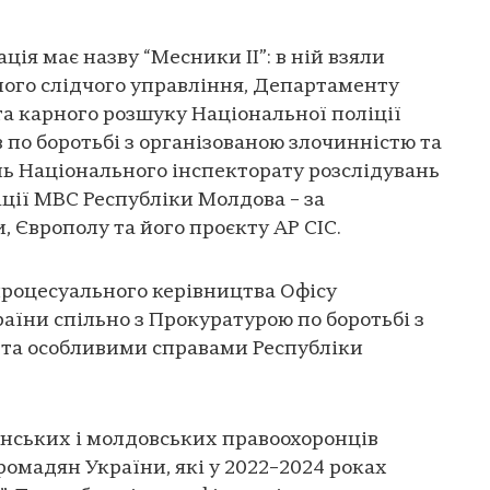
ія має назву “Месники ІІ”: в ній взяли
ного слідчого управління, Департаменту
та карного розшуку Національної поліції
в по боротьбі з організованою злочинністю та
ь Національного інспекторату розслідувань
іції МВС Республіки Молдова – за
 Європолу та його проєкту AP CIC.
процесуального керівництва Офісу
аїни спільно з Прокуратурою по боротьбі з
 та особливими справами Республіки
нських і молдовських правоохоронців
ромадян України, які у 2022–2024 роках