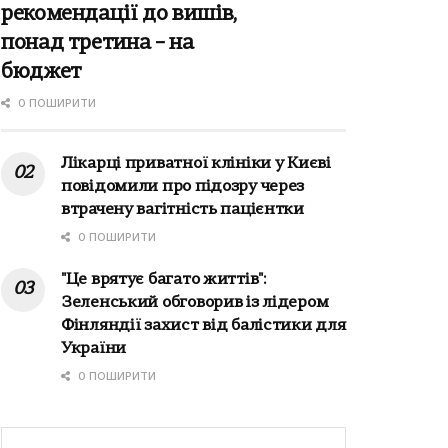
рекомендації до вишів,
понад третина – на
бюджет
0 ПОШИРИТИ
Лікарці приватної клініки у Києві
повідомили про підозру через
втрачену вагітність пацієнтки
0 ПОШИРИТИ
"Це врятує багато життів":
Зеленський обговорив із лідером
Фінляндії захист від балістики для
України
0 ПОШИРИТИ