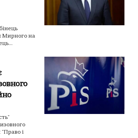
убінець
ля Мирного на
ць...
є
зовного
йно
сть"
ризовного
 "Право і