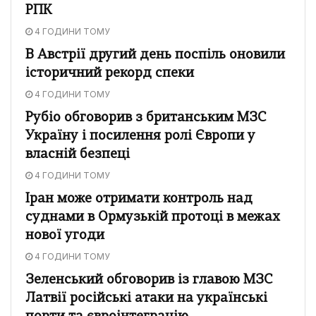
РПК
4 ГОДИНИ ТОМУ
В Австрії другий день поспіль оновили
історичний рекорд спеки
4 ГОДИНИ ТОМУ
Рубіо обговорив з британським МЗС
Україну і посилення ролі Європи у
власній безпеці
4 ГОДИНИ ТОМУ
Іран може отримати контроль над
суднами в Ормузькій протоці в межах
нової угоди
4 ГОДИНИ ТОМУ
Зеленський обговорив із главою МЗС
Латвії російські атаки на українські