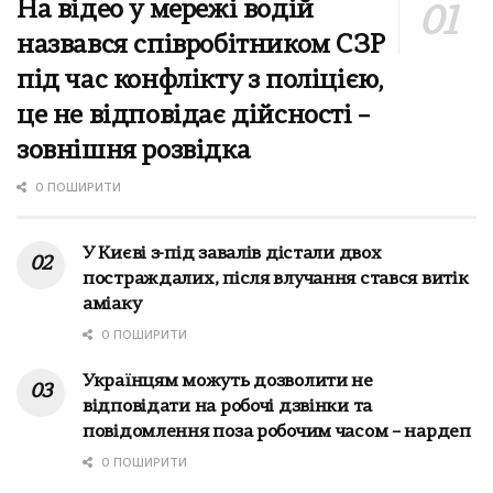
На відео у мережі водій
назвався співробітником СЗР
під час конфлікту з поліцією,
це не відповідає дійсності –
зовнішня розвідка
0 ПОШИРИТИ
У Києві з-під завалів дістали двох
постраждалих, після влучання стався витік
аміаку
0 ПОШИРИТИ
Українцям можуть дозволити не
відповідати на робочі дзвінки та
повідомлення поза робочим часом – нардеп
0 ПОШИРИТИ