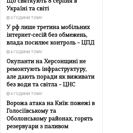
Що святкують 8 серпня в
Україні та світі
3 ГОДИНИ ТОМУ
У рф лише третина мобільних
інтернет-сесій без обмежень,
влада посилює контроль – ЦПД
4 ГОДИНИ ТОМУ
Окупанти на Херсонщині не
ремонтують інфраструктуру,
але дають поради як виживати
без води та світла – ЦНС
4 ГОДИНИ ТОМУ
Ворожа атака на Київ: пожежі в
Голосіївському та
Оболонському районах, горять
резервуари з паливом