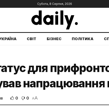
Субота, 8 Серпня, 2026
УКРАЇНА
СВІТ
БІЗНЕС
ПОЛІТИКА
С
атус для прифронто
ував напрацювання 
A
0
0
ІВ
A