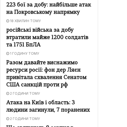
223 бої за добу: найбільше атак
на Покровському напрямку
18 ХВИЛИН ТОМУ
російські війська за добу
втратили майже 1200 солдатів
та 1751 БпЛА
1 ГОДИНУ ТОМУ
Разом давайте виснажимо
ресурси росії: фон дер Ляєн
привітала схвалення Сенатом
США санкцій проти рф
2 ГОДИНИ ТОМУ
Атака на Київ і область: 3
людини загинули, 7 поранених
2 ГОДИНИ ТОМУ