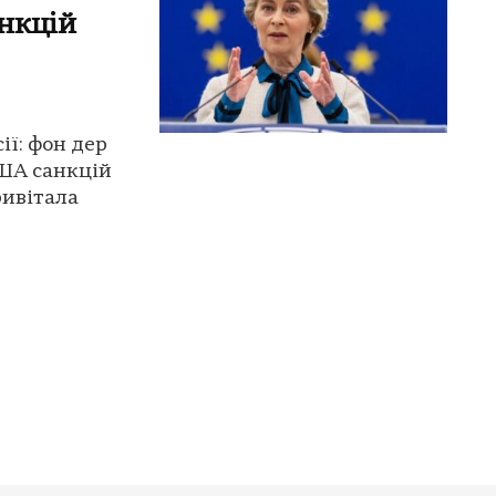
нкцій
ії: фон дер
ША санкцій
ривітала