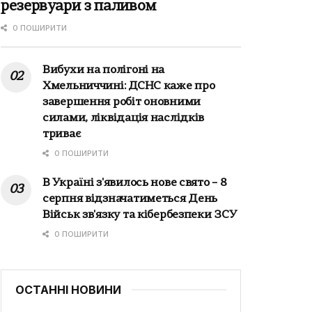
резервуари з паливом
0 ПОШИРИТИ
Вибухи на полігоні на
Хмельниччині: ДСНС каже про
завершення робіт оновними
силами, ліквідація наслідків
триває
0 ПОШИРИТИ
В Україні з'явилось нове свято – 8
серпня відзначатиметься День
Військ зв'язку та кібербезпеки ЗСУ
0 ПОШИРИТИ
ОСТАННІ НОВИНИ