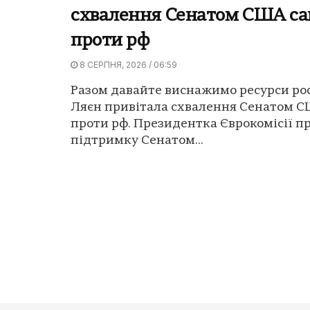
схвалення Сенатом США са
проти рф
8 СЕРПНЯ, 2026 / 06:59
Разом давайте виснажимо ресурси рос
Ляєн привітала схвалення Сенатом С
проти рф. Президентка Єврокомісії п
підтримку Сенатом...