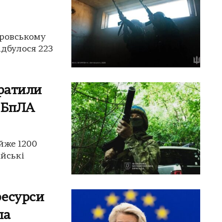
кровському
ідбулося 223
тратили
1 БпЛА
айже 1200
ійські
ресурси
ла