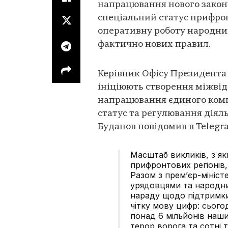
напрацювання нового закону
спеціальний статус прифрон
оперативну роботу народних
фактично нових правил.
Керівник Офісу Президента 
ініціюють створення міжвід
напрацювання єдиного комп
статус та регулювання діял
Буданов повідомив в Telegr
Масштаб викликів, з я
прифронтових регіонів,
Разом з прем’єр-мініс
урядовцями та народн
нараду щодо підтримки
чітку мову цифр: сьогод
понад 6 мільйонів наш
терор ворога та сотні 