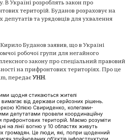
. В Україні розроблять закон про
тових територій. Буданов розраховує на
 депутатів та урядовців для ухвалення
Кирило Буданов заявив, що в Україні
омчої робочої групи для негайного
лексного закону про спеціальний правовий
ьності на прифронтових територіях. Про це
am, передає
УНН
.
кими щодня стикаються жителі
 вимагає від держави серйозних рішень.
теркою Юлією Свириденко, колегами-
ими депутатами провели координаційну
 прифронтових територій. Маємо розуміти
ні на лінії вогню у 10 областях живуть
их громадян. Це люди, які, попри щоденний
тисяч зруйнованих об’єктів інфраструктури,