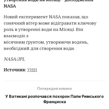
утворення води на Місяці – дослідження
NASA
Новий експеримент NASA показав, що
сонячний вітер може відігравати ключову
роль в утворенні води на Місяці. Він
взаємодіє з
місячним ґрунтом, утворюючи водень,
необхідний для створення води.
NASA/JPL
Источник
:
УНН
Попередня новина
У Ватикані розпочався похорон Папи Римського
Франциска