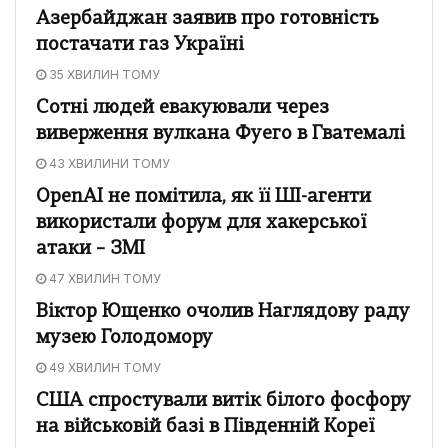
Азербайджан заявив про готовність
постачати газ Україні
35 ХВИЛИН ТОМУ
Сотні людей евакуювали через
виверження вулкана Фуего в Гватемалі
43 ХВИЛИНИ ТОМУ
OpenAI не помітила, як її ШІ-агенти
використали форум для хакерської
атаки – ЗМІ
47 ХВИЛИН ТОМУ
Віктор Ющенко очолив Наглядову раду
музею Голодомору
49 ХВИЛИН ТОМУ
США спростували витік білого фосфору
на військовій базі в Південній Кореї