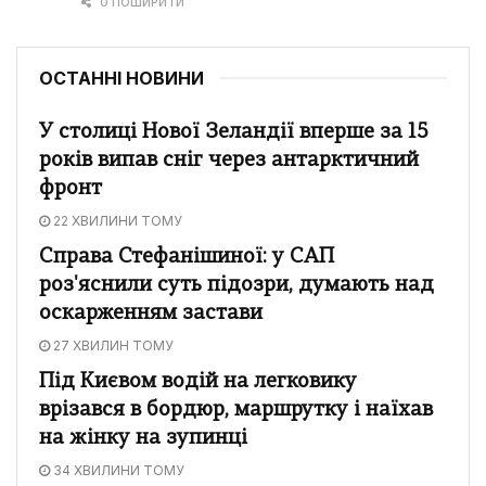
0 ПОШИРИТИ
ОСТАННІ НОВИНИ
У столиці Нової Зеландії вперше за 15
років випав сніг через антарктичний
фронт
22 ХВИЛИНИ ТОМУ
Справа Стефанішиної: у САП
роз'яснили суть підозри, думають над
оскарженням застави
27 ХВИЛИН ТОМУ
Під Києвом водій на легковику
врізався в бордюр, маршрутку і наїхав
на жінку на зупинці
34 ХВИЛИНИ ТОМУ