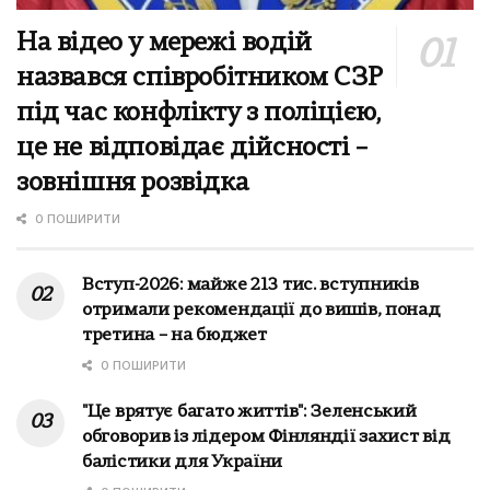
На відео у мережі водій
назвався співробітником СЗР
під час конфлікту з поліцією,
це не відповідає дійсності –
зовнішня розвідка
0 ПОШИРИТИ
Вступ-2026: майже 213 тис. вступників
отримали рекомендації до вишів, понад
третина – на бюджет
0 ПОШИРИТИ
"Це врятує багато життів": Зеленський
обговорив із лідером Фінляндії захист від
балістики для України