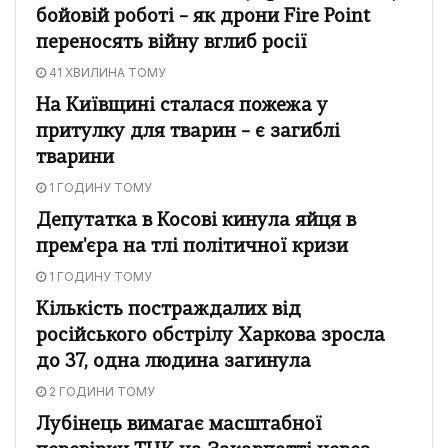
бойовій роботі – як дрони Fire Point
переносять війну вглиб росії
41 ХВИЛИНА ТОМУ
На Київщині сталася пожежа у
притулку для тварин – є загиблі
тварини
1 ГОДИНУ ТОМУ
Депутатка в Косові кинула яйця в
прем'єра на тлі політичної кризи
1 ГОДИНУ ТОМУ
Кількість постраждалих від
російського обстрілу Харкова зросла
до 37, одна людина загинула
2 ГОДИНИ ТОМУ
Лубінець вимагає масштабної