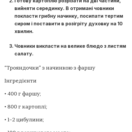
Готову картоплю розрізати на дві частини,
вийняти серединку. В отримані човники
покласти грибну начинку, посипати тертим
сиром і поставити в розігріту духовку на 10
хвилин.
Човники викласти на велике блюдо з листям
салату.
“Трояндочки” з начинкою з фаршу
Інгредієнти
• 400 г фаршу;
• 800 г картоплі;
• 1–2 цибулини;