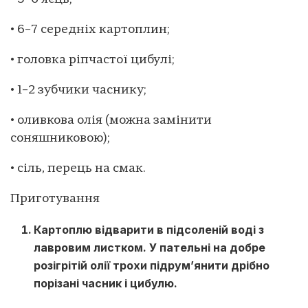
• 6–7 середніх картоплин;
• головка ріпчастої цибулі;
• 1–2 зубчики часнику;
• оливкова олія (можна замінити
соняшниковою);
• сіль, перець на смак.
Приготування
Картоплю відварити в підсоленій воді з
лавровим листком. У пательні на добре
розігрітій олії трохи підрум’янити дрібно
порізані часник і цибулю.