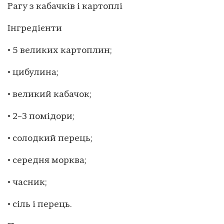
Рагу з кабачків і картоплі
Інгредієнти
• 5 великих картоплин;
• цибулина;
• великий кабачок;
• 2–3 помідори;
• солодкий перець;
• середня морква;
• часник;
• сіль і перець.