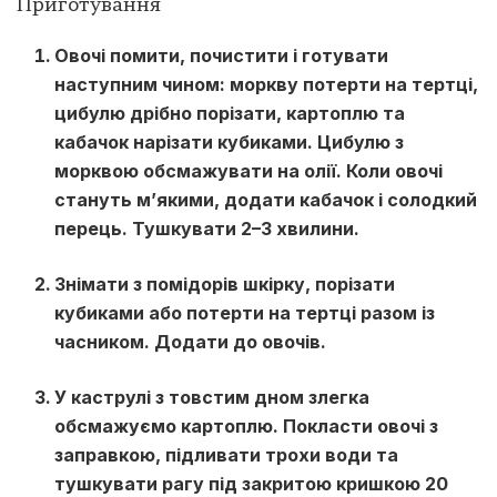
Приготування
Овочі помити, почистити і готувати
наступним чином: моркву потерти на тертці,
цибулю дрібно порізати, картоплю та
кабачок нарізати кубиками. Цибулю з
морквою обсмажувати на олії. Коли овочі
стануть м’якими, додати кабачок і солодкий
перець. Тушкувати 2–3 хвилини.
Знімати з помідорів шкірку, порізати
кубиками або потерти на тертці разом із
часником. Додати до овочів.
У каструлі з товстим дном злегка
обсмажуємо картоплю. Покласти овочі з
заправкою, підливати трохи води та
тушкувати рагу під закритою кришкою 20