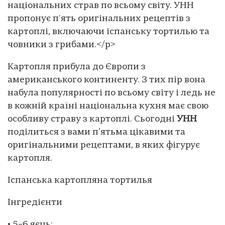
національних страв по всьому світу. УНН
пропонує п'ять оригінальних рецептів з
картоплі, включаючи іспанську тортилью та
човники з грибами.</p>
Картопля прибула до Європи з
американського континенту. З тих пір вона
набула популярності по всьому світу і ледь не
в кожній країні національна кухня має свою
особливу страву з картоплі. Сьогодні
УНН
поділиться з вами п’ятьма цікавими та
оригінальними рецептами, в яких фігурує
картопля.
Іспанська картопляна тортилья
Інгредієнти
• 5–6 яєць;