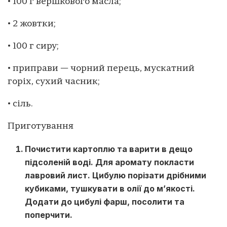
• 100 г вершкового масла;
• 2 жовтки;
• 100 г сиру;
• приправи — чорний перець, мускатний
горіх, сухий часник;
• сіль.
Приготування
Почистити картоплю та варити в дещо
підсоленій воді. Для аромату покласти
лавровий лист. Цибулю порізати дрібними
кубиками, тушкувати в олії до м’якості.
Додати до цибулі фарш, посолити та
поперчити.