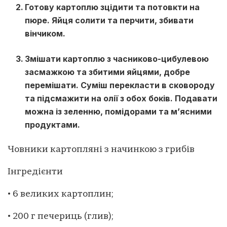
Готову картоплю зцідити та потовкти на
пюре. Яйця солити та перчити, збивати
вінчиком.
Змішати картоплю з часниково-цибулевою
засмажкою та збитими яйцями, добре
перемішати. Суміш перекласти в сковороду
та підсмажити на олії з обох боків. Подавати
можна із зеленню, помідорами та м’ясними
продуктами.
Човники картопляні з начинкою з грибів
Інгредієнти
• 6 великих картоплин;
• 200 г печериць (глив);