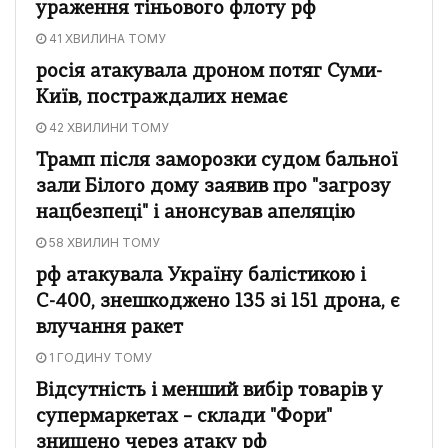
ураження тіньового флоту рф
41 ХВИЛИНА ТОМУ
росія атакувала дроном потяг Суми-
Київ, постраждалих немає
42 ХВИЛИНИ ТОМУ
Трамп після заморозки судом бальної
зали Білого дому заявив про "загрозу
нацбезпеці" і анонсував апеляцію
58 ХВИЛИН ТОМУ
рф атакувала Україну балістикою і
С-400, знешкоджено 135 зі 151 дрона, є
влучання ракет
1 ГОДИНУ ТОМУ
Відсутність і менший вибір товарів у
супермаркетах – склади "Фори"
знищено через атаку рф