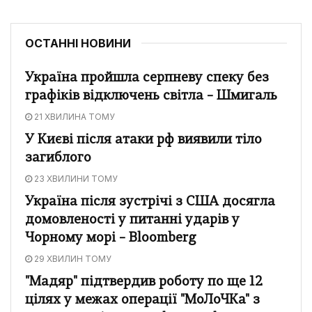
ОСТАННІ НОВИНИ
Україна пройшла серпневу спеку без
графіків відключень світла – Шмигаль
21 ХВИЛИНА ТОМУ
У Києві після атаки рф виявили тіло
загиблого
23 ХВИЛИНИ ТОМУ
Україна після зустрічі з США досягла
домовленості у питанні ударів у
Чорному морі – Bloomberg
29 ХВИЛИН ТОМУ
"Мадяр" підтвердив роботу по ще 12
цілях у межах операції "МоЛоЧКа" з