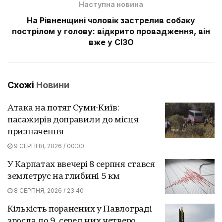
Наступна новина
На Рівненщині чоловік застрелив собаку
пострілом у голову: відкрито провадження, він
вже у СІЗО
Схожі
Новини
Атака на потяг Суми-Київ:
пасажирів доправили до місця
призначення
9 СЕРПНЯ, 2026 / 00:00
У Карпатах ввечері 8 серпня стався
землетрус на глибині 5 км
8 СЕРПНЯ, 2026 / 23:40
Кількість поранених у Павлограді
зросла до 9, серед них четверо