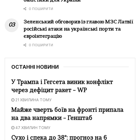
балістики для України
0 ПОШИРИТИ
Зеленський обговорив із главою МЗС Латвії
російські атаки на українські порти та
євроінтеграцію
0 ПОШИРИТИ
ОСТАННІ НОВИНИ
У Трампа і Гегсета виник конфлікт
через дефіцит ракет – WP
21 ХВИЛИНА ТОМУ
Майже чверть боїв на фронті припала
на два напрямки – Генштаб
47 ХВИЛИН ТОМУ
Сухо і спека до 38°: прогноз на 6