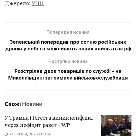
Джерело:
УНН
.
Попередня новина
Зеленський попередив про сотню російських
дронів у небі та можливість нових хвиль атак рф
Наступна новина
Розстріляв двох товаришів по службі – на
Миколаївщині затримали військовослужбовця
Схожі
Новини
У Трампа і Гегсета виник конфлікт
через дефіцит ракет – WP
6 СЕРПНЯ, 2026 / 08:58