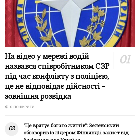
На відео у мережі водій
назвався співробітником СЗР
під час конфлікту з поліцією,
це не відповідає дійсності –
зовнішня розвідка
0 ПОШИРИТИ
"Це врятує багато життів": Зеленський
обговорив із лідером Фінляндії захист від