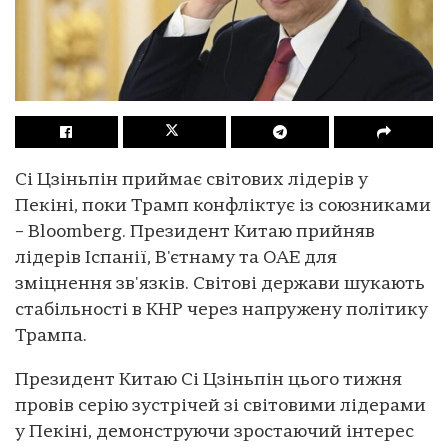
Сі Цзіньпін приймає світових лідерів у
Пекіні, поки Трамп конфліктує із союзниками
– Bloomberg. Президент Китаю прийняв
лідерів Іспанії, В'єтнаму та ОАЕ для
зміцнення зв'язків. Світові держави шукають
стабільності в КНР через напружену політику
Трампа.
Президент Китаю Сі Цзіньпін цього тижня
провів серію зустрічей зі світовими лідерами
у Пекіні, демонструючи зростаючий інтерес