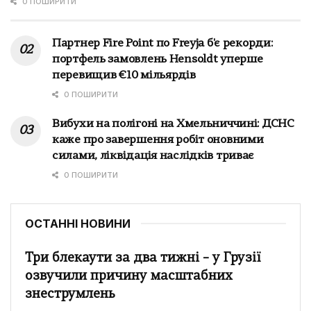
0 ПОШИРИТИ
Партнер Fire Point по Freyja б'є рекорди:
портфель замовлень Hensoldt уперше
перевищив €10 мільярдів
0 ПОШИРИТИ
Вибухи на полігоні на Хмельниччині: ДСНС
каже про завершення робіт оновними
силами, ліквідація наслідків триває
0 ПОШИРИТИ
ОСТАННІ НОВИНИ
Три блекаути за два тижні – у Грузії
озвучили причину масштабних
знеструмлень