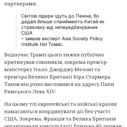
партнерами.
Світові лідери їдуть до Пекіна, бо
дедалі більше сприймають Китай як
страховку від непередбачуваних
США
– заявив експерт Asia Society Policy
Institute Ніл Томас.
Водночас Трамп цього тижня публічно
критикував союзників, зокрема прем’єр-
міністерку Італії Джорджу Мелоні та
прем’єра Великої Британії Кіра Стармера.
Також він різко висловився на адресу Папи
Римського Лева XIV.
На цьому тлі європейські та азійські країни
намагаються координувати дії без участі
США. Зокрема, Франція та Велика Британія
організували консультації близько 40 держав