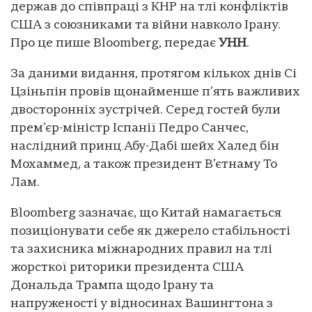
держав до співпраці з КНР на тлі конфліктів
США з союзниками та війни навколо Ірану.
Про це пише Bloomberg, передає
УНН
.
За даними видання, протягом кількох днів Сі
Цзіньпін провів щонайменше п’ять важливих
двосторонніх зустрічей. Серед гостей були
прем’єр-міністр Іспанії Педро Санчес,
наслідний принц Абу-Дабі шейх Халед бін
Мохаммед, а також президент В’єтнаму То
Лам.
Bloomberg зазначає, що Китай намагається
позиціонувати себе як джерело стабільності
та захисника міжнародних правил на тлі
жорсткої риторики президента США
Дональда Трампа щодо Ірану та
напруженості у відносинах Вашингтона з