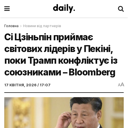
Головна
Новини від партнерів
Сі Цзіньпін приймає
світових лідерів у Пекіні,
поки Трамп конфліктує із
союзниками – Bloomberg
A
17 КВІТНЯ, 2026 / 17:07
A