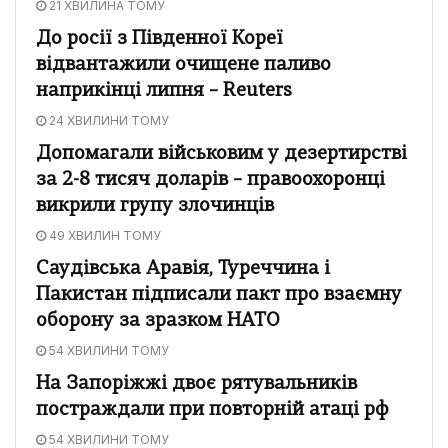
21 ХВИЛИНА ТОМУ
До росії з Південної Кореї
відвантажили очищене паливо
наприкінці липня – Reuters
24 ХВИЛИНИ ТОМУ
Допомагали військовим у дезертирстві
за 2-8 тисяч доларів – правоохоронці
викрили групу злочинців
49 ХВИЛИН ТОМУ
Саудівська Аравія, Туреччина і
Пакистан підписали пакт про взаємну
оборону за зразком НАТО
54 ХВИЛИНИ ТОМУ
На Запоріжжі двоє рятувальників
постраждали при повторній атаці рф
54 ХВИЛИНИ ТОМУ