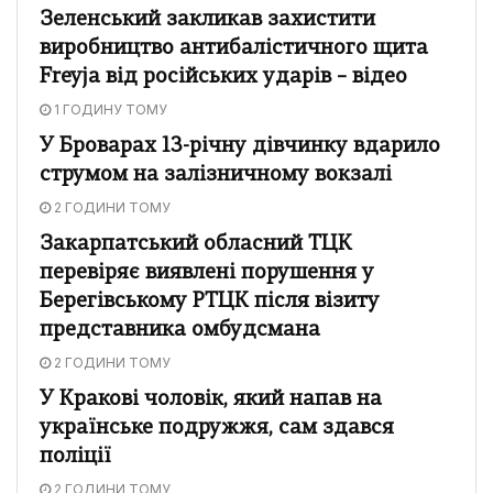
Зеленський закликав захистити
виробництво антибалістичного щита
Freyja від російських ударів – відео
1 ГОДИНУ ТОМУ
У Броварах 13-річну дівчинку вдарило
струмом на залізничному вокзалі
2 ГОДИНИ ТОМУ
Закарпатський обласний ТЦК
перевіряє виявлені порушення у
Берегівському РТЦК після візиту
представника омбудсмана
2 ГОДИНИ ТОМУ
У Кракові чоловік, який напав на
українське подружжя, сам здався
поліції
2 ГОДИНИ ТОМУ