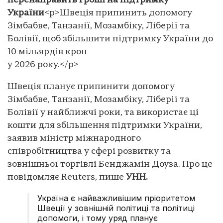
перенаправить гроші на підтримку
України
<p>Швеція припинить допомогу
Зімбабве, Танзанії, Мозамбіку, Ліберії та
Болівії, щоб збільшити підтримку України до
10 мільярдів крон
у 2026 року.</p>
Швеція планує припинити допомогу
Зімбабве, Танзанії, Мозамбіку, Ліберії та
Болівії у найближчі роки, та використає ці
кошти для збільшення підтримки України,
заявив міністр міжнародного
співробітництва у сфері розвитку та
зовнішньої торгівлі Бенджамін Доуза. Про це
повідомляє Reuters, пише
УНН.
Україна є найважливішим пріоритетом
Швеції у зовнішній політиці та політиці
допомоги, і тому уряд планує