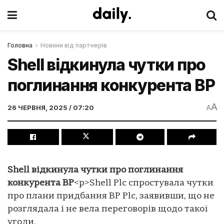
Головна
Новини від партнерів
Shell відкинула чутки про
поглинання конкурента BP
A
26 ЧЕРВНЯ, 2025 / 07:20
A
Shell відкинула чутки про поглинання
конкурента BP
<p>Shell Plc спростувала чутки
про плани придбання BP Plc, заявивши, що не
розглядала і не вела переговорів щодо такої
угоди.