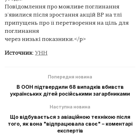
Повідомлення про можливе поглинання
з'явилися після зростання акцій BP на тлі
припущень про її перетворення на ціль для
поглинання
через низькі показники.</p>
Источник
:
УНН
Попередня новина
В ООН підтвердили 68 випадків вбивств
українських дітей російськими загарбниками
Наступна новина
Що відбувається з авіаційною технікою після
того, як вона "відпрацювала своє" – коментарі
експертів