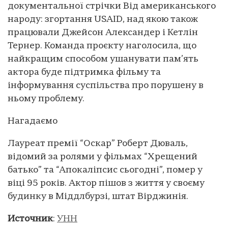
документальної стрічки Від американського
народу: згортання USAID, над якою також
працювали Джейсон Александер і Кетлін
Тернер. Команда проєкту наголосила, що
найкращим способом ушанувати пам’ять
актора буде підтримка фільму та
інформування суспільства про порушену в
ньому проблему.
Нагадаємо
Лауреат премії “Оскар” Роберт Дюваль,
відомий за ролями у фільмах “Хрещений
батько” та “Апокаліпсис сьогодні”, помер у
віці 95 років. Актор пішов з життя у своєму
будинку в Міддлбурзі, штат Вірджинія.
Источник
:
УНН