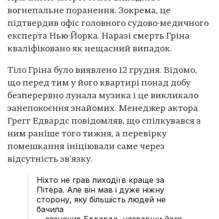
вогнепальне поранення. Зокрема, це
підтвердив офіс головного судово-медичного
експерта Нью-Йорка. Наразі смерть Гріна
кваліфіковано як нещасний випадок.
Тіло Гріна було виявлено 12 грудня. Відомо,
що перед тим у його квартирі понад добу
безперервно лунала музика і це викликало
занепокоєння знайомих. Менеджер актора
Грегг Едвардс повідомляв, що спілкувався з
ним раніше того тижня, а перевірку
помешкання ініціювали саме через
відсутність зв’язку.
Ніхто не грав лиходіїв краще за
Пітера. Але він мав і дуже ніжну
сторону, яку більшість людей не
бачила
– зазначив Едвардс, назвавши його