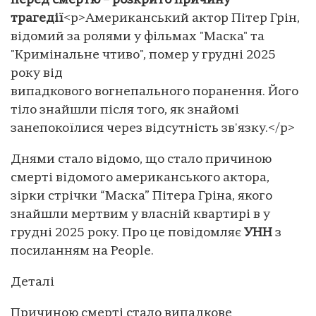
перед смертю – розкрито причину
трагедії
<p>Американський актор Пітер Грін,
відомий за ролями у фільмах "Маска" та
"Кримінальне чтиво", помер у грудні 2025
року від
випадкового вогнепального поранення. Його
тіло знайшли після того, як знайомі
занепокоїлися через відсутність зв'язку.</p>
Днями стало відомо, що стало причиною
смерті відомого американського актора,
зірки стрічки “Маска” Пітера Гріна, якого
знайшли мертвим у власній квартирі в у
грудні 2025 року. Про це повідомляє
УНН
з
посиланням на People.
Деталі
Причиною смерті стало випадкове