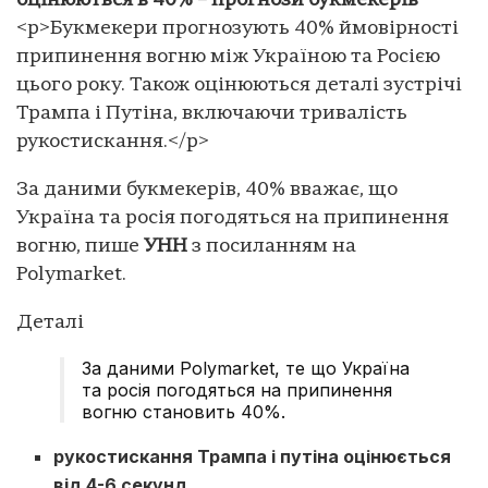
оцінюються в 40% – прогнози букмекерів
<p>Букмекери прогнозують 40% ймовірності
припинення вогню між Україною та Росією
цього року. Також оцінюються деталі зустрічі
Трампа і Путіна, включаючи тривалість
рукостискання.</p>
За даними букмекерів, 40% вважає, що
Україна та росія погодяться на припинення
вогню, пише
УНН
з посиланням на
Polymarket.
Деталі
За даними Polymarket, те що Україна
та росія погодяться на припинення
вогню становить 40%.
рукостискання Трампа і путіна оцінюється
від 4-6 секунд.