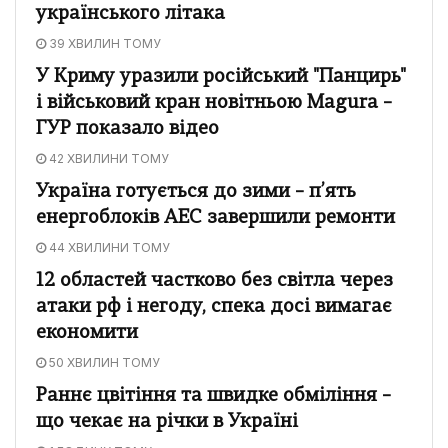
українського літака
39 ХВИЛИН ТОМУ
У Криму уразили російський "Панцирь"
і військовий кран новітньою Magura –
ГУР показало відео
42 ХВИЛИНИ ТОМУ
Україна готується до зими – п’ять
енергоблоків АЕС завершили ремонти
44 ХВИЛИНИ ТОМУ
12 областей частково без світла через
атаки рф і негоду, спека досі вимагає
економити
50 ХВИЛИН ТОМУ
Раннє цвітіння та швидке обміління –
що чекає на річки в Україні