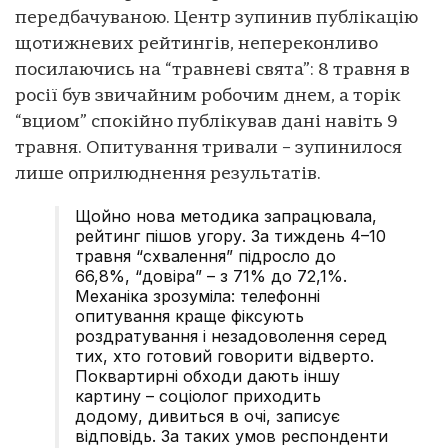
передбачуваною. Центр зупинив публікацію
щотижневих рейтингів, непереконливо
посилаючись на “травневі свята”: 8 травня в
росії був звичайним робочим днем, а торік
“вциом” спокійно публікував дані навіть 9
травня. Опитування тривали – зупинилося
лише оприлюднення результатів.
Щойно нова методика запрацювала,
рейтинг пішов угору. За тиждень 4–10
травня “схвалення” підросло до
66,8%, “довіра” – з 71% до 72,1%.
Механіка зрозуміла: телефонні
опитування краще фіксують
роздратування і незадоволення серед
тих, хто готовий говорити відверто.
Поквартирні обходи дають іншу
картину – соціолог приходить
додому, дивиться в очі, записує
відповідь. За таких умов респонденти