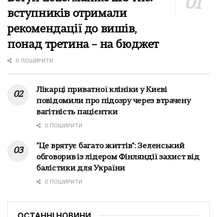
вступників отримали
рекомендації до вишів,
понад третина – на бюджет
0 ПОШИРИТИ
Лікарці приватної клініки у Києві
повідомили про підозру через втрачену
вагітність пацієнтки
0 ПОШИРИТИ
"Це врятує багато життів": Зеленський
обговорив із лідером Фінляндії захист від
балістики для України
0 ПОШИРИТИ
ОСТАННІ НОВИНИ