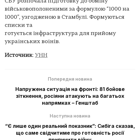
СБУ розпочала підготовку до обміну
військовополоненими за формулою “1000 на
1000”, узгодженою в Стамбулі. Формуються
списки та
готується інфраструктура для прийому
українських воїнів.
Источник
:
УНН
Попередня новина
Напружена ситуація на фронті: 81 бойове
зіткнення, росіяни атакують на багатьох
напрямках – Генштаб
Наступна новина
“Є лише один реальний показник”: Сибіга сказав,
що саме свідчитиме про готовність росії
припинити війну