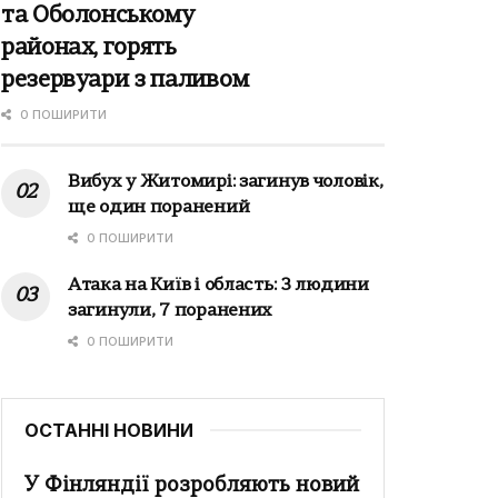
та Оболонському
районах, горять
резервуари з паливом
0 ПОШИРИТИ
Вибух у Житомирі: загинув чоловік,
ще один поранений
0 ПОШИРИТИ
Атака на Київ і область: 3 людини
загинули, 7 поранених
0 ПОШИРИТИ
ОСТАННІ НОВИНИ
У Фінляндії розробляють новий