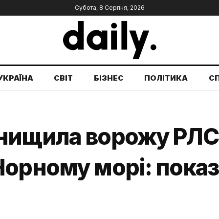
Субота, 8 Серпня, 2026
УКРАЇНА
СВІТ
БІЗНЕС
ПОЛІТИКА
С
нищила ворожу РЛС 
орному морі: показ