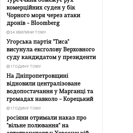
Туреччина обмежує рух
комерційних суден у бік
Чорного моря через атаки
дронів – Bloomberg
54 ХВИЛИНИ ТОМУ
Угорська партія "Тиса"
висунула ексголову Верховного
суду кандидатом у президенти
1 ГОДИНУ ТОМУ
На Дніпропетровщині
відновили централізоване
водопостачання у Марганці та
громадах навколо – Корецький
1 ГОДИНУ ТОМУ
росіяни отримали наказ про
"вільне полювання" на