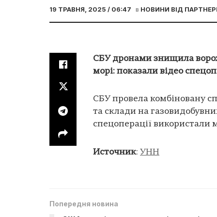
19 ТРАВНЯ, 2025 / 06:47
в
НОВИНИ ВІД ПАРТНЕР
СБУ дронами знищила ворож
морі: показали відео спецоп
СБУ провела комбіновану с
та склади на газовидобувни
спецоперації використали м
Источник
:
УНН
Попередня новина