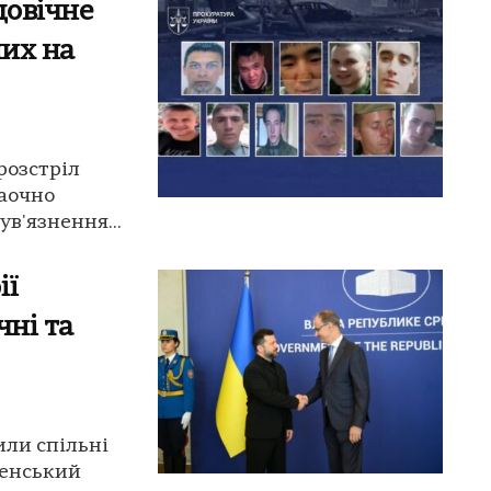
довічне
них на
розстріл
заочно
ув'язнення...
ії
чні та
или спільні
ленський