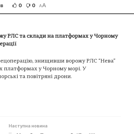
A
0
0
ІВ
A
у РЛС та склади на платформах у Чорному
ерації
пецоперацію, знищивши ворожу РЛС “Нева”
х платформах у Чорному морі. У
орські та повітряні дрони.
Наступна новина