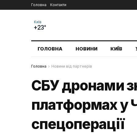
Головна
Контакти
Київ
+23°
ГОЛОВНА
НОВИНИ
КИЇВ
Головна
Новини від партнерів
СБУ дронами з
платформах у Ч
спецоперації