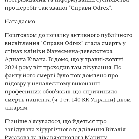
постраждалих та інформування суспільства
про перебіг так званої “Справи Odrex”.
Нагадаємо
Поштовхом до початку активного публічного
висвітлення “Справи Odrex” стала смерть у
стінах клініки бізнесмена-девелопера
Аднана Ківана. Відомо, що у травні-жовтні
2024 року він проходив там лікування. По
факту його смерті було повідомлено про
підозру у неналежному виконанні
професійних обов’язків, що спричинило
смерть пацієнта (ч. 1 ст. 140 КК України) двом
лікарям.
Пізніше зʼясувалося, що йдеться про
завідувача хірургічного відділення Віталія
Русакова та лікаря-онколога Марину