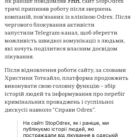
Як раніше повідомляв
УНН
, сайт StopOdrex
тричі припиняв роботу після звернень
компаній, пов’язаних із клінікою Odrex. Після
чергового блокування активісти
запустили Telegram-канал, щоб зберегти
можливість швидкої комунікації з людьми,
які хочуть поділитися власним досвідом
лікування.
Після відновлення роботи сайту, за словами
Христини Тоткайло, платформа продовжить
виконувати свою головну функцію – збір
історій людей та інформування про перебіг
кримінальних проваджень і суспільної
дискусії навколо “Справи Odrex”.
На сайті StopOdrex, як і раніше, ми
публікуємо історії людей, які
постраждали від лікування в одеській