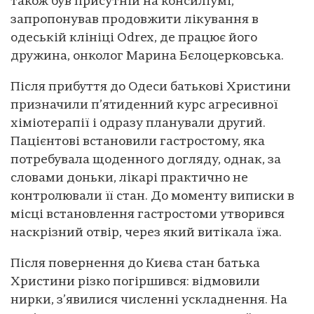
також був присутній на консиліумі,
запропонував продовжити лікування в
одеській клініці Odrex, де працює його
дружина, онколог Марина Бєлоцерковська.
Після прибуття до Одеси батькові Христини
призначили п’ятиденний курс агресивної
хіміотерапії і одразу планували другий.
Пацієнтові встановили гастростому, яка
потребувала щоденного догляду, однак, за
словами доньки, лікарі практично не
контролювали її стан. До моменту виписки в
місці встановлення гастростоми утворився
наскрізний отвір, через який витікала їжа.
Після повернення до Києва стан батька
Христини різко погіршився: відмовили
нирки, з’явилися численні ускладнення. На