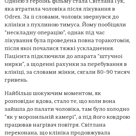
Однією з героїнь фільму стала Світлана Гук,
яка втратила чоловіка після лікування в
Odrex. За її словами, чоловік звернувся до
клініки з пухлиною тимуса. Йому пообіцяли
“нескладну операцію”, однак під час
лікування була проведена повна торакотомія,
після якої почалися тяжкі ускладнення.
Пацієнта підключили до апарата “штучної
нирки”, а щоденні рахунки за перебування в
клініці, за словами жінки, сягали 80–90 тисяч
гривень.
Найбільш шокуючим моментом, як
розповідає вдова, стало те, що коли вона
зайшла до палати чоловіка, там було холодно
“як у морозильній камері”, а під його ковдрою
працював нагрівач повітря. Світлана
переконана, що клініка продовжувала