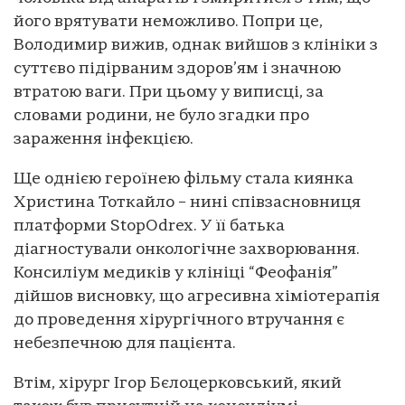
його врятувати неможливо. Попри це,
Володимир вижив, однак вийшов з клініки з
суттєво підірваним здоров’ям і значною
втратою ваги. При цьому у виписці, за
словами родини, не було згадки про
зараження інфекцією.
Ще однією героїнею фільму стала киянка
Христина Тоткайло – нині співзасновниця
платформи StopOdrex. У її батька
діагностували онкологічне захворювання.
Консиліум медиків у клініці “Феофанія”
дійшов висновку, що агресивна хіміотерапія
до проведення хірургічного втручання є
небезпечною для пацієнта.
Втім, хірург Ігор Бєлоцерковський, який