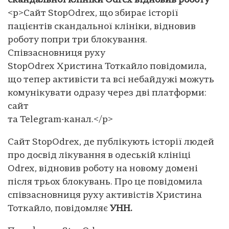
скандальної клініки Odrex відновив роботу
<p>Сайт StopOdrex, що збирає історії
пацієнтів скандальної клініки, відновив
роботу попри три блокування.
Співзасновниця руху
StopOdrex Христина Тоткайло повідомила,
що тепер активісти та всі небайдужі можуть
комунікувати одразу через дві платформи:
сайт
та Telegram-канал.</p>
Сайт StopOdrex, де публікують історії людей
про досвід лікування в одеській клініці
Odrex, відновив роботу на новому домені
після трьох блокувань. Про це повідомила
співзасновниця руху активістів Христина
Тоткайло, повідомляє
УНН.