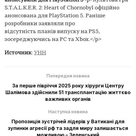
анонсували для PlayStation 5
<p>Культова гра
S.T.A.L.K.E.R. 2: Heart of Chornobyl офіційно
анонсована для PlayStation 5. Раніше
розробники заявляли про
відсутність планів випуску на PS5,
зосереджуючись на PC та Xbox.</p>
Источник
:
УНН
Попередня новина
За перше півріччя 2025 року хірурги Центру
Шалімова здійснили 51 трансплантацію життєво
важливих органів
Наступна новина
Пропозиція зустрічей лідерів у Ватикані для
зупинки агресії рф та задля миру залишається
можливою – Зеленський