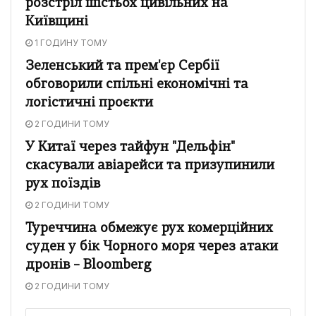
розстріл шістьох цивільних на
Київщині
1 ГОДИНУ ТОМУ
Зеленський та прем'єр Сербії
обговорили спільні економічні та
логістичні проєкти
2 ГОДИНИ ТОМУ
У Китаї через тайфун "Дельфін"
скасували авіарейси та призупинили
рух поїздів
2 ГОДИНИ ТОМУ
Туреччина обмежує рух комерційних
суден у бік Чорного моря через атаки
дронів – Bloomberg
2 ГОДИНИ ТОМУ