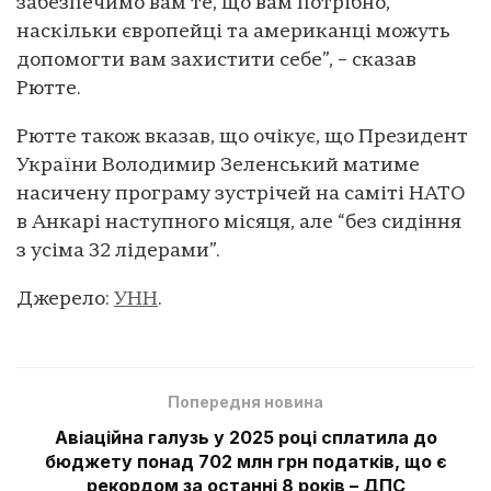
забезпечимо вам те, що вам потрібно,
наскільки європейці та американці можуть
допомогти вам захистити себе”, – сказав
Рютте.
Рютте також вказав, що очікує, що Президент
України Володимир Зеленський матиме
насичену програму зустрічей на саміті НАТО
в Анкарі наступного місяця, але “без сидіння
з усіма 32 лідерами”.
Джерело:
УНН
.
Попередня новина
Авіаційна галузь у 2025 році сплатила до
бюджету понад 702 млн грн податків, що є
рекордом за останні 8 років – ДПС