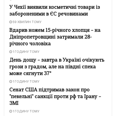
У Чехії виявили косметичні товари із
забороненими в ЄС речовинами
59 ХВИЛИН ТОМУ
Вдарив ножем 15-річного хлопця – на
Дніпропетровщині затримали 28-
річного чоловіка
1 ГОДИНУ ТОМУ
День дощу – завтра в Україні очікують
грози з градом, але на півдні спека
може сягнути 37°
1 ГОДИНУ ТОМУ
Сенат США підтримав закон про
"пекельні" санкції проти рф та Ірану –
ЗМІ
1 ГОДИНУ ТОМУ