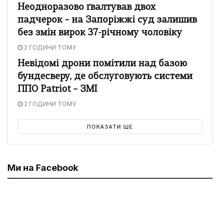
Неодноразово ґвалтував двох
падчерок – на Запоріжжі суд залишив
без змін вирок 37-річному чоловіку
2 ГОДИНИ ТОМУ
Невідомі дрони помітили над базою
бундесверу, де обслуговують системи
ППО Patriot – ЗМІ
2 ГОДИНИ ТОМУ
ПОКАЗАТИ ЩЕ
Ми на Facebook