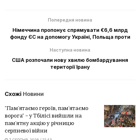
Попередня новина
Німеччина пропонує спрямувати €6,6 млрд
фонду ЄС на допомогу Україні, Польща проти
Наступна новина
США розпочали нову хвилю бомбардування
території Ірану
Схожі
Новини
"Пам'ятаємо героїв, пам'ятаємо
ворога" – у Тбілісі вийшли на
пам'ятну акцію у річницю
серпневої війни
7 СЕРПНЯ, 2026 / 21:43