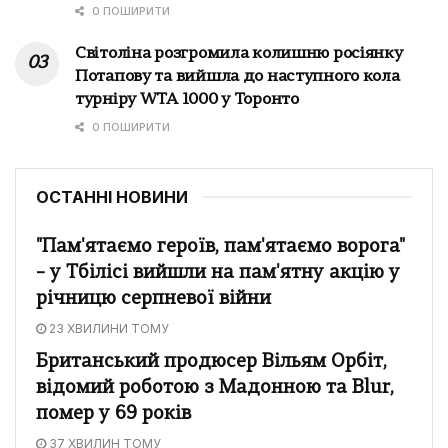
0 ПОШИРИТИ
Світоліна розгромила колишню росіянку
Потапову та вийшла до наступного кола
турніру WTA 1000 у Торонто
0 ПОШИРИТИ
ОСТАННІ НОВИНИ
"Пам'ятаємо героїв, пам'ятаємо ворога"
– у Тбілісі вийшли на пам'ятну акцію у
річницю серпневої війни
23 ХВИЛИНИ ТОМУ
Британський продюсер Вільям Орбіт,
відомий роботою з Мадонною та Blur,
помер у 69 років
37 ХВИЛИН ТОМУ