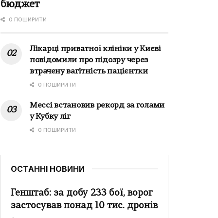
бюджет
0 ПОШИРИТИ
Лікарці приватної клініки у Києві
повідомили про підозру через
втрачену вагітність пацієнтки
0 ПОШИРИТИ
Мессі встановив рекорд за голами
у Кубку ліг
0 ПОШИРИТИ
ОСТАННІ НОВИНИ
Генштаб: за добу 233 бої, ворог
застосував понад 10 тис. дронів