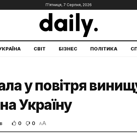
П’ятниця, 7 Серпня, 2026
УКРАЇНА
СВІТ
БІЗНЕС
ПОЛІТИКА
С
ала у повітря винищу
 на Україну
A
0
0
В
A