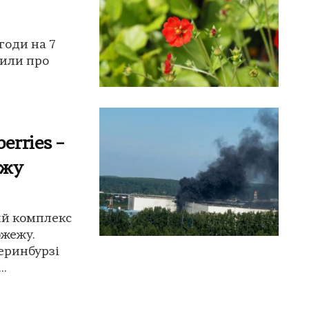
годи на 7
дили про
erries –
ежу
ий комплекс
ожежу.
еринбурзі
..