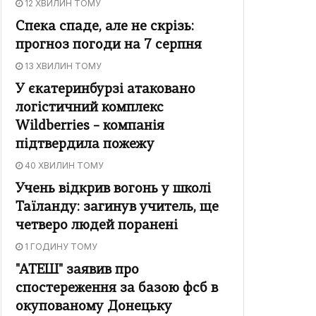
12 ХВИЛИН ТОМУ
Спека спаде, але не скрізь:
прогноз погоди на 7 серпня
13 ХВИЛИН ТОМУ
У єкатеринбурзі атаковано
логістичний комплекс
Wildberries – компанія
підтвердила пожежу
40 ХВИЛИН ТОМУ
Учень відкрив вогонь у школі
Таїланду: загинув учитель, ще
четверо людей поранені
1 ГОДИНУ ТОМУ
"АТЕШ" заявив про
спостереження за базою фсб в
окупованому Донецьку