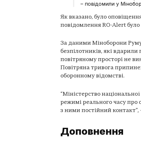
– повідомили у Мінобор
Як вказано, було оповіщення
повідомлення RO-Alert було 
За даними Міноборони Румун
безпілотників, які вдарили 
повітряному просторі не ви
Повітряна тривога припинен
оборонному відомстві.
“Міністерство національної
режимі реального часу про 
з ними постійний контакт”, 
Доповнення