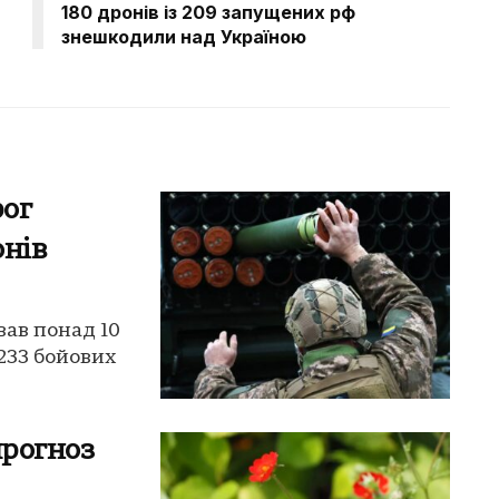
180 дронів із 209 запущених рф
знешкодили над Україною
рог
онів
ував понад 10
 233 бойових
прогноз