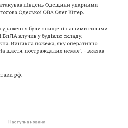
о атакував південь Одещини ударними
голова Одеської ОВА Олег Кіпер.
ей ураження були знищені нашими силами
і БпЛА влучив у будівлю складу,
кна. Виникла пожежа, яку оперативно
На щастя, постраждалих немає”, – вказав
таки рф.
Наступна новина