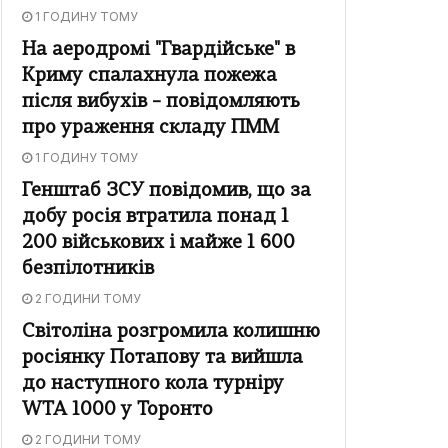
1 ГОДИНУ ТОМУ
На аеродромі "Гвардійське" в
Криму спалахнула пожежа
після вибухів – повідомляють
про ураження складу ПММ
1 ГОДИНУ ТОМУ
Генштаб ЗСУ повідомив, що за
добу росія втратила понад 1
200 військових і майже 1 600
безпілотників
2 ГОДИНИ ТОМУ
Світоліна розгромила колишню
росіянку Потапову та вийшла
до наступного кола турніру
WTA 1000 у Торонто
2 ГОДИНИ ТОМУ