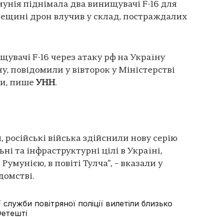
мунія піднімала два винищувачі F-16 для
дещині дрон влучив у склад, постраждалих
увачі F-16 через атаку рф на Україну
у, повідомили у вівторок у Міністерстві
ни, пише
УНН
.
я, російські війська здійснили нову серію
ні та інфраструктурні цілі в Україні,
Румунією, в повіті Тулча”, – вказали у
домстві.
 служби повітряної поліції вилетіли близько
Фетешті