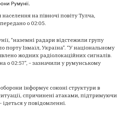
они Румунії.
 населення на півночі повіту Тулча,
передано о 02:05.
ії, “наземні радари відстежили групу
по порту Ізмаїл, Україна”. “У національному
явлено жодних радіолокаційних сигналів.
а о 02:57”, – зазначили у румунському
 оборони інформує союзні структури в
ситуації, спричинені атаками, підтримуючи
– ідеться у повідомленні.