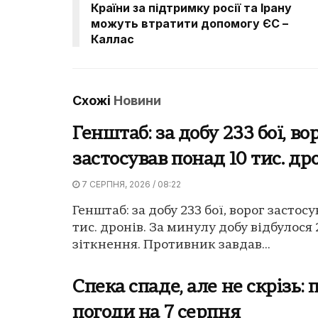
Країни за підтримку росії та Ірану
можуть втратити допомогу ЄС –
Каллас
Схожі
Новини
Генштаб: за добу 233 бої, во
застосував понад 10 тис. др
7 СЕРПНЯ, 2026 / 08:22
Генштаб: за добу 233 бої, ворог застос
тис. дронів. За минулу добу відбулося
зіткнення. Противник завдав...
Спека спаде, але не скрізь: 
погоди на 7 серпня