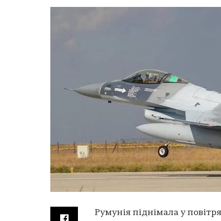
Румунія піднімала у повітря