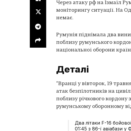
Через атаку рф на Ізмаїл Ру
моніторингу ситуації. На О
немає.
Румунія піднімала два винищ
поблизу румунського кордон
національної оборони краї
Деталі
“Вранці у вівторок, 19 травн
атак безпілотників на цивіль
поблизу річкового кордону з 
румунському оборонному ві
Два літаки F-16 бойової
01:45 з 86-ї авіабази у 