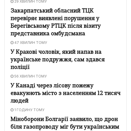
29 ХВИЛИН ТОМУ
Закарпатський обласний ТЦК
перевіряє виявлені порушення у
Берегівському РТЦК після візиту
представника омбудсмана
47 ХВИЛИН ТОМУ
У Кракові чоловік, який напав на
українське подружжя, сам здався
поліції
56 ХВИЛИН ТОМУ
У Канаді через лісову пожежу
евакуюють місто з населенням 12 тисяч
людей
1 ГОДИНУ ТОМУ
Міноборони Болгарії заявило, що дрон
біля газопроводу міг бути українським