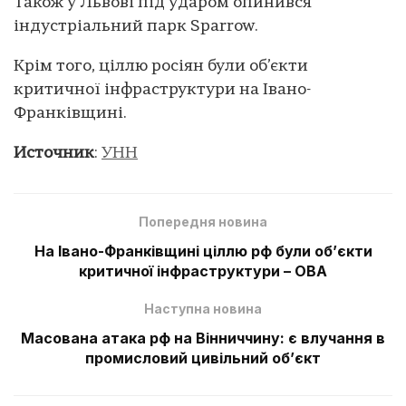
Також у Львові під ударом опинився
індустріальний парк Sparrow.
Крім того, ціллю росіян були об’єкти
критичної інфраструктури на Івано-
Франківщині.
Источник
:
УНН
Попередня новина
На Івано-Франківщині ціллю рф були об’єкти
критичної інфраструктури – ОВА
Наступна новина
Масована атака рф на Вінниччину: є влучання в
промисловий цивільний обʼєкт