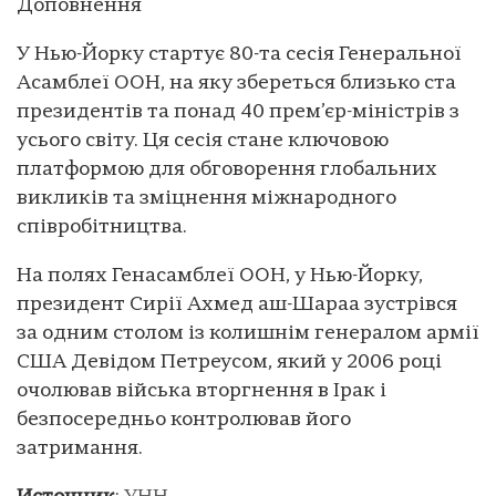
Доповнення
У Нью-Йорку стартує 80-та сесія Генеральної
Асамблеї ООН, на яку збереться близько ста
президентів та понад 40 прем’єр-міністрів з
усього світу. Ця сесія стане ключовою
платформою для обговорення глобальних
викликів та зміцнення міжнародного
співробітництва.
На полях Генасамблеї ООН, у Нью-Йорку,
президент Сирії Ахмед аш-Шараа зустрівся
за одним столом із колишнім генералом армії
США Девідом Петреусом, який у 2006 році
очолював війська вторгнення в Ірак і
безпосередньо контролював його
затримання.