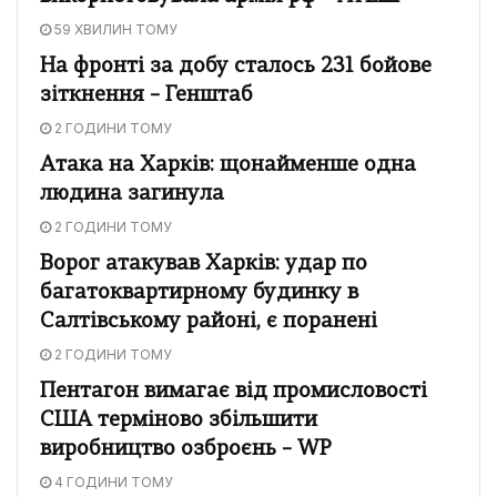
59 ХВИЛИН ТОМУ
На фронті за добу сталось 231 бойове
зіткнення – Генштаб
2 ГОДИНИ ТОМУ
Атака на Харків: щонайменше одна
людина загинула
2 ГОДИНИ ТОМУ
Ворог атакував Харків: удар по
багатоквартирному будинку в
Салтівському районі, є поранені
2 ГОДИНИ ТОМУ
Пентагон вимагає від промисловості
США терміново збільшити
виробництво озброєнь – WP
4 ГОДИНИ ТОМУ