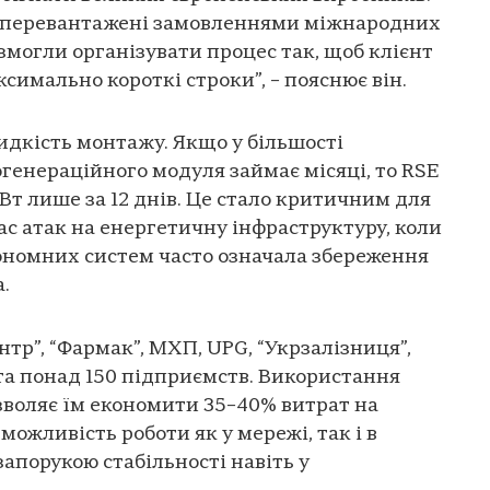
и перевантажені замовленнями міжнародних
и змогли організувати процес так, щоб клієнт
симально короткі строки”, – пояснює він.
дкість монтажу. Якщо у більшості
генераційного модуля займає місяці, то RSE
Вт лише за 12 днів. Це стало критичним для
ас атак на енергетичну інфраструктуру, коли
ономних систем часто означала збереження
.
нтр”, “Фармак”, МХП, UPG, “Укрзалізниця”,
та понад 150 підприємств. Використання
зволяє їм економити 35–40% витрат на
можливість роботи як у мережі, так і в
апорукою стабільності навіть у