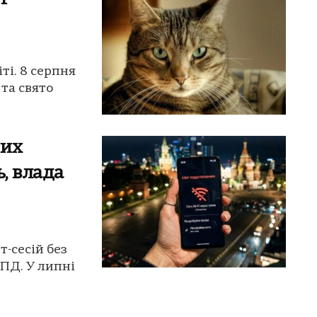
ті. 8 серпня
та свято
них
ь, влада
-сесій без
ЦПД. У липні