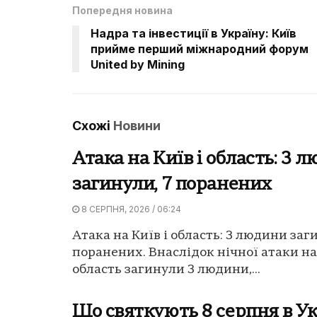
Попередня новина
Надра та інвестиції в Україну: Київ
прийме перший міжнародний форум
United by Mining
Схожі
Новини
Атака на Київ і область: 3 
загинули, 7 поранених
8 СЕРПНЯ, 2026 / 06:24
Атака на Київ і область: 3 людини заг
поранених. Внаслідок нічної атаки на
область загинули 3 людини,...
Що святкують 8 серпня в Ук