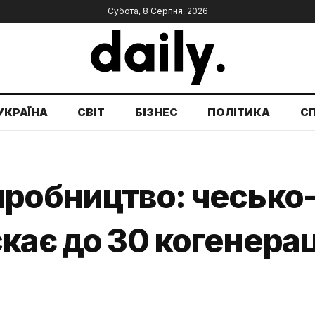
Субота, 8 Серпня, 2026
УКРАЇНА
СВІТ
БІЗНЕС
ПОЛІТИКА
С
иробництво: чесько
кає до 30 когенера