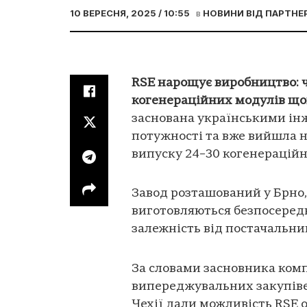
10 ВЕРЕСНЯ, 2025 / 10:55
в
НОВИНИ ВІД ПАРТНЕ
RSE нарощує виробництво: ч
когенераційних модулів що
заснована українськими інж
потужності та вже вийшла 
випуску 24–30 когенераційн
Завод розташований у Брно
виготовляються безпосеред
залежність від постачальн
За словами засновника комп
випереджувальних закупівел
Чехії дали можливість RSE 