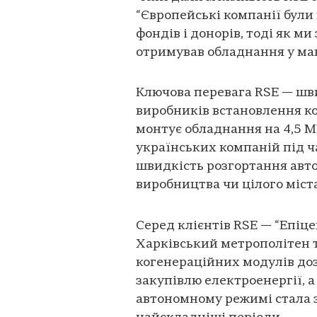
“Європейські компанії бул
фондів і донорів, тоді як м
отримував обладнання у мак
Ключова перевага RSE — шви
виробників встановлення ко
монтує обладнання на 4,5 М
українських компаній під ч
швидкість розгортання авт
виробництва чи цілого міста
Серед клієнтів RSE — “Епіце
Харківський метрополітен 
когенераційних модулів до
закупівлю електроенергії, а 
автономному режимі стала з