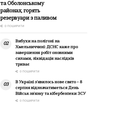
та Оболонському
районах, горять
резервуари з паливом
0 ПОШИРИТИ
Вибухи на полігоні на
Хмельниччині: ДСНС каже про
завершення робіт оновними
силами, ліквідація наслідків
триває
0 ПОШИРИТИ
В Україні з'явилось нове свято – 8
серпня відзначатиметься День
Військ зв'язку та кібербезпеки ЗСУ
0 ПОШИРИТИ