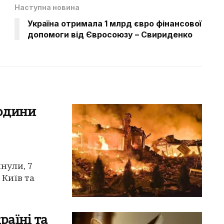
Наступна новина
Україна отримала 1 млрд євро фінансової
допомоги від Євросоюзу – Свириденко
людини
инули, 7
 Київ та
раїні та