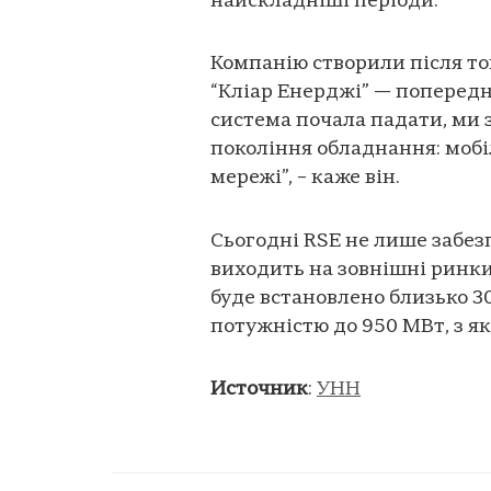
найскладніші періоди.
Компанію створили після тог
“Кліар Енерджі” — попередн
система почала падати, ми 
покоління обладнання: мобі
мережі”, – каже він.
Сьогодні RSE не лише забезп
виходить на зовнішні ринки.
буде встановлено близько 
потужністю до 950 МВт, з як
Источник
:
УНН