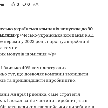
A
0
0
РІВ
A
есько-українська компанія випускає до 30
місяця
<p>Чесько-українська компанія RSE,
енерами у 2023 році, нарощує виробничі
на темпи
их модулів щомісяця.</p>
, і близько 40% комплектуючих
ньо тут, що дозволяє компанії зменшити
иків та пришвидшити виробництво.
анії Андрія Гріненка, саме стратегія
ь і локалізація частини виробництва в
обігнати великих європейських виробників.