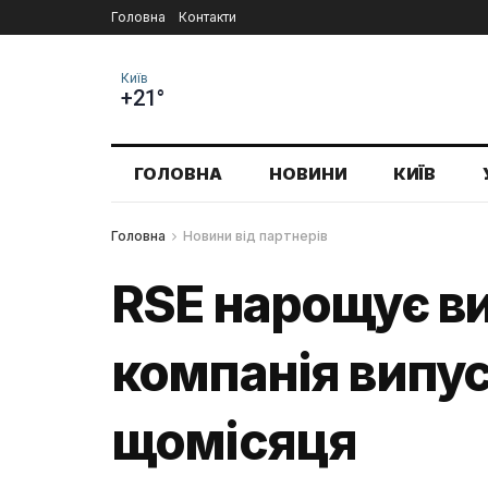
Головна
Контакти
Київ
+21°
ГОЛОВНА
НОВИНИ
КИЇВ
Головна
Новини від партнерів
RSE нарощує в
компанія випус
щомісяця