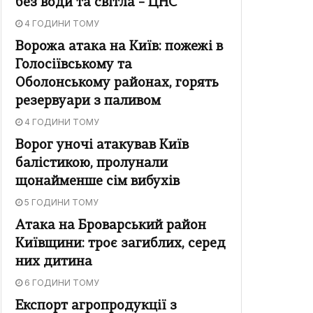
без води та світла – ЦНС
4 ГОДИНИ ТОМУ
Ворожа атака на Київ: пожежі в
Голосіївському та
Оболонському районах, горять
резервуари з паливом
4 ГОДИНИ ТОМУ
Ворог уночі атакував Київ
балістикою, пролунали
щонайменше сім вибухів
5 ГОДИНИ ТОМУ
Атака на Броварський район
Київщини: троє загиблих, серед
них дитина
6 ГОДИНИ ТОМУ
Експорт агропродукції з