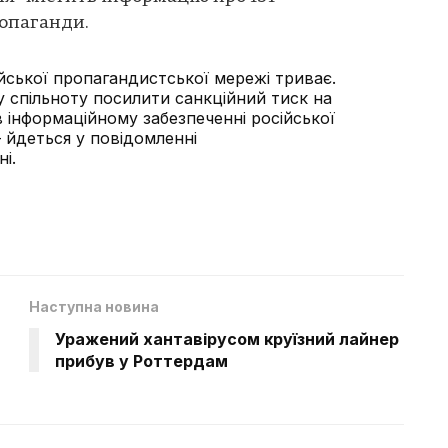
ропаганди.
йської пропагандистської мережі триває.
 спільноту посилити санкційний тиск на
 в інформаційному забезпеченні російської
– йдеться у повідомленні
і.
Наступна новина
Уражений хантавірусом круїзний лайнер
прибув у Роттердам