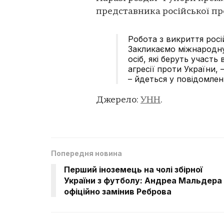
представника російської п
Робота з викриття росі
Закликаємо міжнародну
осіб, які беруть участь
агресії проти України, 
– йдеться у повідомленн
Джерело:
УНН
.
Попередня новина
Перший іноземець на чолі збірної
України з футболу: Андреа Мальдера
офіційно замінив Реброва