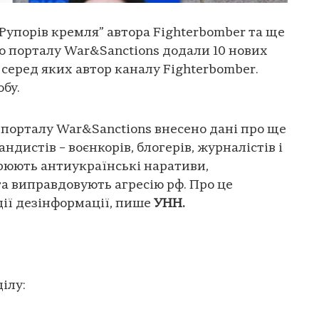
“Рупорів кремля” автора Fighterbomber та ще
о порталу War&Sanctions додали 10 нових
 серед яких автор каналу Fighterbomber.
обу.
 порталу War&Sanctions внесено дані про ще
ндистів – воєнкорів, блогерів, журналістів і
рюють антиукраїнські наративи,
а виправдовують агресію рф. Про це
ії дезінформації, пише
УНН.
ілу: