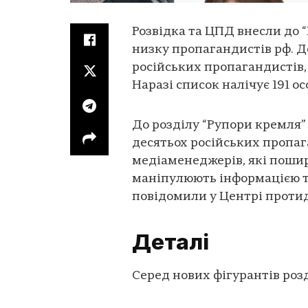
Розвідка та ЦПД внесли до 
низку пропагандистів рф. Д
російських пропагандистів,
Наразі список налічує 191 ос
До розділу “Рупори кремля”
десятьох російських пропага
медіаменеджерів, які поши
маніпулюють інформацією т
повідомили у Центрі протид
Деталі
Серед нових фігурантів розд