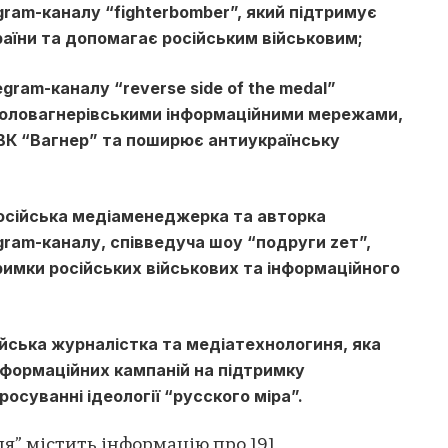
gram-каналу “fighterbomber”, який підтримує
раїни та допомагає російським військовим;
egram-каналу “reverse side of the medal”
авколовагнерівськими інформаційними мережами,
ВК “Вагнер” та поширює антиукраїнську
російська медіаменеджерка та авторка
ram-каналу, співведуча шоу “подруги zет”,
римки російських військових та інформаційного
ійська журналістка та медіатехнологиня, яка
інформаційних кампаній на підтримку
осуванні ідеології “русского міра”.
ля” містить інформацію про 191