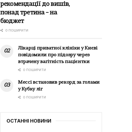
рекомендації до вишів,
понад третина – на
бюджет
0 ПОШИРИТИ
Лікарці приватної клініки у Києві
повідомили про підозру через
втрачену вагітність пацієнтки
0 ПОШИРИТИ
Мессі встановив рекорд за голами
у Кубку ліг
0 ПОШИРИТИ
ОСТАННІ НОВИНИ