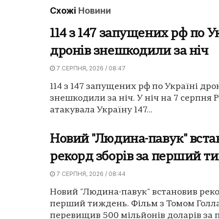
Схожі
Новини
114 з 147 запущених рф по У
дронів знешкодили за ніч
7 СЕРПНЯ, 2026 / 08:47
114 з 147 запущених рф по Україні дро
знешкодили за ніч. У ніч на 7 серпня Р
атакувала Україну 147...
Новий "Людина-павук" вста
рекорд зборів за перший т
7 СЕРПНЯ, 2026 / 08:44
Новий "Людина-павук" встановив реко
перший тиждень. Фільм з Томом Гол
перевищив 500 мільйонів доларів за