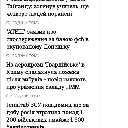
Таїланду: загинув учитель, ще
четверо людей поранені
1 ГОДИНУ ТОМУ
"АТЕШ" заявив про
спостереження за базою фсб в
окупованому Донецьку
1 ГОДИНУ ТОМУ
На аеродромі "Гвардійське" в
Криму спалахнула пожежа
після вибухів – повідомляють
про ураження складу ПММ
2 ГОДИНИ ТОМУ
Генштаб ЗСУ повідомив, що за
добу росія втратила понад 1
200 військових і майже 1 600
безпілотників