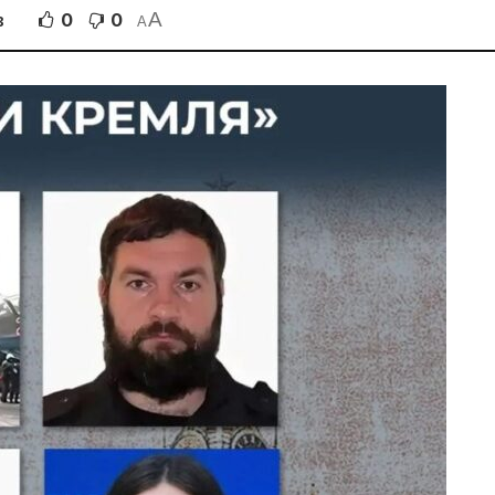
A
0
0
В
A