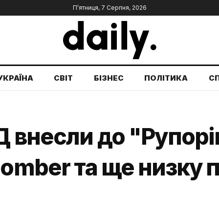
П’ятниця, 7 Серпня, 2026
УКРАЇНА
СВІТ
БІЗНЕС
ПОЛІТИКА
С
Д внесли до "Рупор
bomber та ще низку 