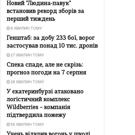
Новий "Людина-павук"
встановив рекорд зборів за
перший тиждень
6 ХВИЛИН ТОМУ
Генштаб: за добу 233 бої, ворог
застосував понад 10 тис. дронів
27 ХВИЛИН ТОМУ
Спека спаде, але не скрізь:
прогноз погоди на 7 серпня
28 ХВИЛИН ТОМУ
У єкатеринбурзі атаковано
логістичний комплекс
Wildberries – компанія
підтвердила пожежу
56 ХВИЛИН ТОМУ
Учень відкрив вогонь у школі