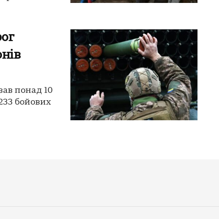
рог
онів
ував понад 10
 233 бойових