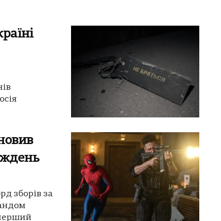
країні
нів
осія
новив
иждень
рд зборів за
ландом
 перший