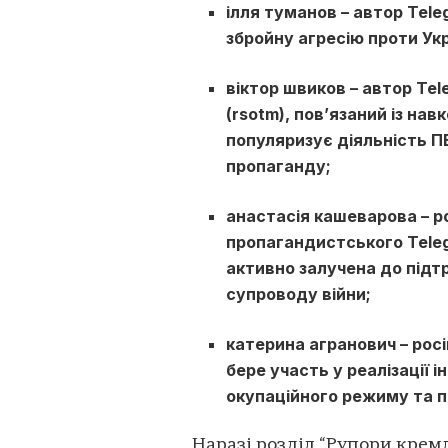
ілля туманов – автор Tele
збройну агресію проти Ук
віктор швиков – автор Tel
(rsotm), пов’язаний із н
популяризує діяльність П
пропаганду;
анастасія кашеварова – 
пропагандистського Teleg
активно залучена до підт
супроводу війни;
катерина агранович – рос
бере участь у реалізації 
окупаційного режиму та пр
Наразі розділ “Рупори крем