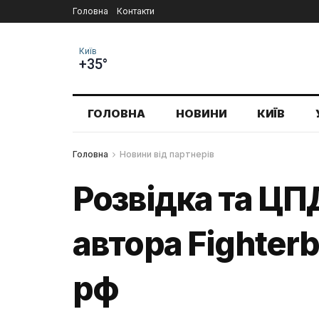
Головна
Контакти
Київ
+35°
ГОЛОВНА
НОВИНИ
КИЇВ
Головна
Новини від партнерів
Розвідка та ЦП
автора Fighter
рф