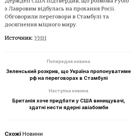
Держдеп США підтвердив, що розмова Рубіо
з Лавровим відбулась на прохання Росії.
Обговорили переговори в Стамбулі та
досягнення міцного миру.
Источник
:
УНН
Попередня новина
Зеленський розкрив, що Україна пропонуватиме
рф на переговорах в Стамбулі
Наступна новина
Британія хоче придбати у США винищувачі,
здатні нести ядерні авіабомби
Схожі
Новини